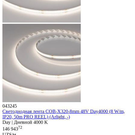
043245
Светодиодная лента COB-X320-8mm 48V Day4000 (8 W/m,
IP20, 50m PRO REEL) (Arlight, -)
Day | Дневной 4000 K
72
146 943
UZS/м