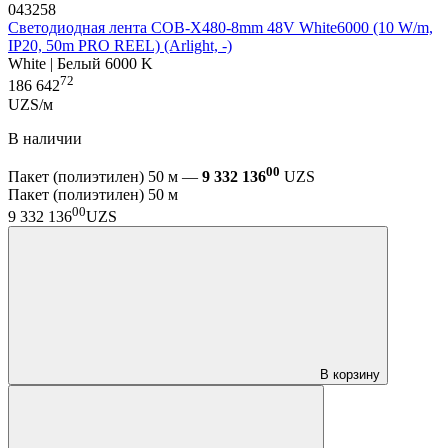
043258
Светодиодная лента COB-X480-8mm 48V White6000 (10 W/m,
IP20, 50m PRO REEL) (Arlight, -)
White | Белый 6000 K
72
186 642
UZS/м
В наличии
00
Пакет (полиэтилен) 50 м —
9 332 136
UZS
Пакет (полиэтилен) 50 м
00
9 332 136
UZS
В корзину