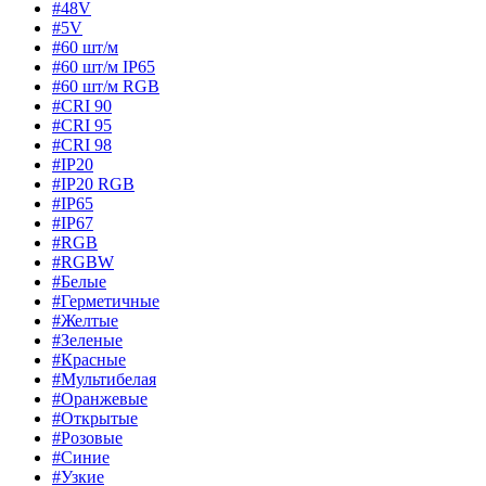
#48V
#5V
#60 шт/м
#60 шт/м IP65
#60 шт/м RGB
#CRI 90
#CRI 95
#CRI 98
#IP20
#IP20 RGB
#IP65
#IP67
#RGB
#RGBW
#Белые
#Герметичные
#Желтые
#Зеленые
#Красные
#Мультибелая
#Оранжевые
#Открытые
#Розовые
#Синие
#Узкие