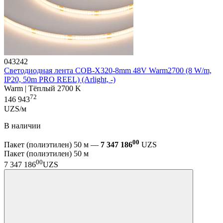
043242
Светодиодная лента COB-X320-8mm 48V Warm2700 (8 W/m,
IP20, 50m PRO REEL) (Arlight, -)
Warm | Тёплый 2700 K
72
146 943
UZS/м
В наличии
00
Пакет (полиэтилен) 50 м —
7 347 186
UZS
Пакет (полиэтилен) 50 м
00
7 347 186
UZS