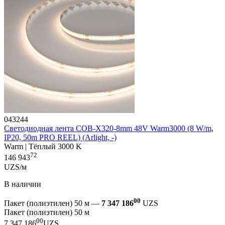
043244
Светодиодная лента COB-X320-8mm 48V Warm3000 (8 W/m,
IP20, 50m PRO REEL) (Arlight, -)
Warm | Тёплый 3000 K
72
146 943
UZS/м
В наличии
00
Пакет (полиэтилен) 50 м —
7 347 186
UZS
Пакет (полиэтилен) 50 м
00
7 347 186
UZS