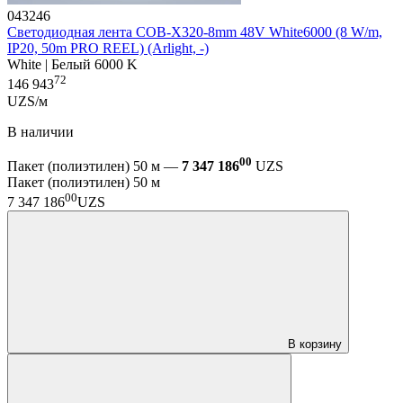
043246
Светодиодная лента COB-X320-8mm 48V White6000 (8 W/m,
IP20, 50m PRO REEL) (Arlight, -)
White | Белый 6000 K
72
146 943
UZS/м
В наличии
00
Пакет (полиэтилен) 50 м —
7 347 186
UZS
Пакет (полиэтилен) 50 м
00
7 347 186
UZS
В корзину