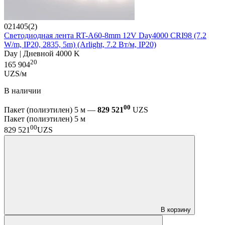
021405(2)
Светодиодная лента RT-A60-8mm 12V Day4000 CRI98 (7.2
W/m, IP20, 2835, 5m) (Arlight, 7.2 Вт/м, IP20)
Day | Дневной 4000 K
20
165 904
UZS/м
В наличии
00
Пакет (полиэтилен) 5 м —
829 521
UZS
Пакет (полиэтилен) 5 м
00
829 521
UZS
В корзину