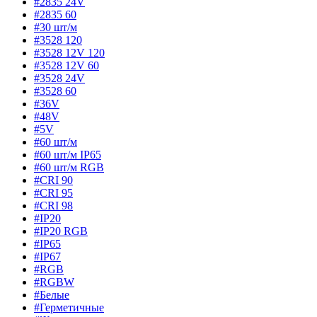
#2835 24V
#2835 60
#30 шт/м
#3528 120
#3528 12V 120
#3528 12V 60
#3528 24V
#3528 60
#36V
#48V
#5V
#60 шт/м
#60 шт/м IP65
#60 шт/м RGB
#CRI 90
#CRI 95
#CRI 98
#IP20
#IP20 RGB
#IP65
#IP67
#RGB
#RGBW
#Белые
#Герметичные