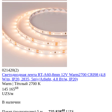
021420(2)
Светодиодная лента RT-A60-8mm 12V Warm2700 CRI98 (4.8
W/m, IP20, 2835, 5m) (Arlight, 4.8 Вт/м, IP20)
Warm | Тёплый 2700 K
68
145 165
UZS/м
В наличии
40
Пакет (полиэтилен) 5 м —
725 828
UZS