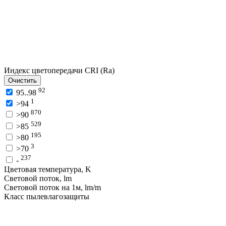
Индекс цветопередачи CRI (Ra)
Очистить
92
95..98
1
>94
870
>90
529
>85
195
>80
3
>70
237
-
Цветовая температура, K
Световой поток, lm
Световой поток на 1м, lm/m
Класс пылевлагозащиты