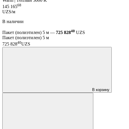
Warm | Тёплый 3000 K
68
145 165
UZS/м
В наличии
40
Пакет (полиэтилен) 5 м —
725 828
UZS
Пакет (полиэтилен) 5 м
40
725 828
UZS
В корзину