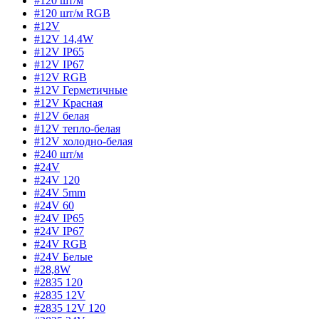
#120 шт/м
#120 шт/м RGB
#12V
#12V 14,4W
#12V IP65
#12V IP67
#12V RGB
#12V Герметичные
#12V Красная
#12V белая
#12V тепло-белая
#12V холодно-белая
#240 шт/м
#24V
#24V 120
#24V 5mm
#24V 60
#24V IP65
#24V IP67
#24V RGB
#24V Белые
#28,8W
#2835 120
#2835 12V
#2835 12V 120