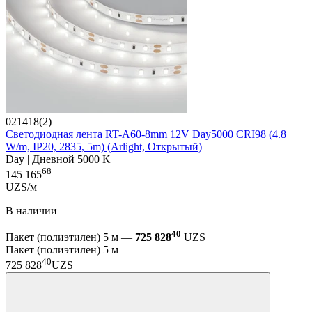
021418(2)
Светодиодная лента RT-A60-8mm 12V Day5000 CRI98 (4.8
W/m, IP20, 2835, 5m) (Arlight, Открытый)
Day | Дневной 5000 K
68
145 165
UZS/м
В наличии
40
Пакет (полиэтилен) 5 м —
725 828
UZS
Пакет (полиэтилен) 5 м
40
725 828
UZS