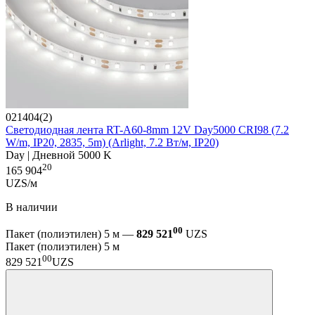
021404(2)
Светодиодная лента RT-A60-8mm 12V Day5000 CRI98 (7.2
W/m, IP20, 2835, 5m) (Arlight, 7.2 Вт/м, IP20)
Day | Дневной 5000 K
20
165 904
UZS/м
В наличии
00
Пакет (полиэтилен) 5 м —
829 521
UZS
Пакет (полиэтилен) 5 м
00
829 521
UZS