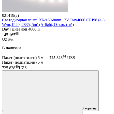
021419(2)
Светодиодная лента RT-A60-8mm 12V Day4000 CRI98 (4.8
W/m, IP20, 2835, 5m) (Arlight, Открытый)
Day | Дневной 4000 K
68
145 165
UZS/м
В наличии
40
Пакет (полиэтилен) 5 м —
725 828
UZS
Пакет (полиэтилен) 5 м
40
725 828
UZS
В корзину