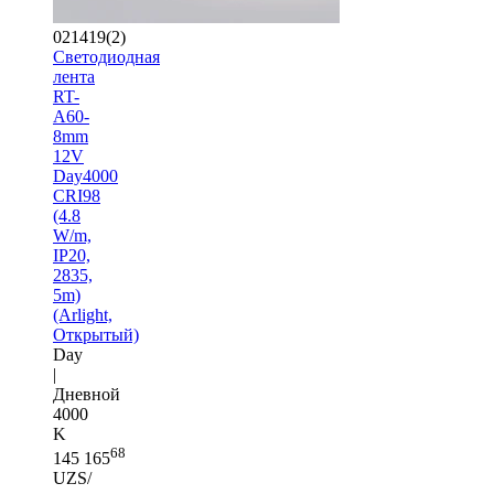
021419(2)
Светодиодная
лента
RT-
A60-
8mm
12V
Day4000
CRI98
(4.8
W/m,
IP20,
2835,
5m)
(Arlight,
Открытый)
Day
|
Дневной
4000
K
68
145 165
UZS/