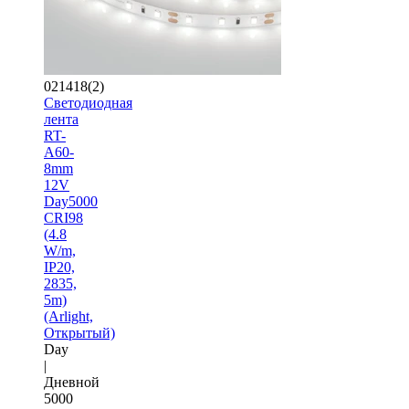
021418(2)
Светодиодная
лента
RT-
A60-
8mm
12V
Day5000
CRI98
(4.8
W/m,
IP20,
2835,
5m)
(Arlight,
Открытый)
Day
|
Дневной
5000