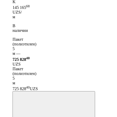
K
68
145 165
UZS/
м
В
наличии
Пакет
(полиэтилен)
5
м —
40
725 828
UZS
Пакет
(полиэтилен)
5
м
40
725 828
UZS