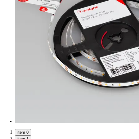
item 0
item 1