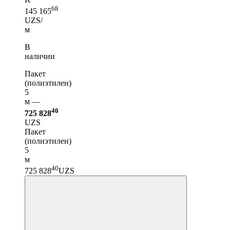
68
145 165
UZS/
м
В
наличии
Пакет
(полиэтилен)
5
м —
40
725 828
UZS
Пакет
(полиэтилен)
5
м
40
725 828
UZS