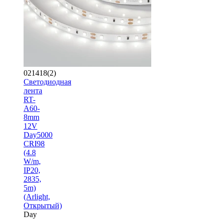
021418(2)
Светодиодная
лента
RT-
A60-
8mm
12V
Day5000
CRI98
(4.8
W/m,
IP20,
2835,
5m)
(Arlight,
Открытый)
Day