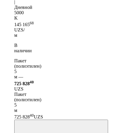
|
Дневной
5000
K
68
145 165
UZS/
м
В
наличии
Пакет
(полиэтилен)
5
м —
40
725 828
UZS
Пакет
(полиэтилен)
5
м
40
725 828
UZS