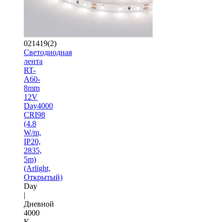
021419(2)
Светодиодная
лента
RT-
A60-
8mm
12V
Day4000
CRI98
(4.8
W/m,
IP20,
2835,
5m)
(Arlight,
Открытый)
Day
|
Дневной
4000
K