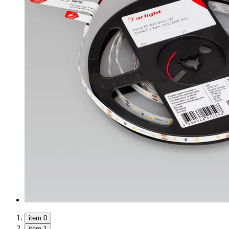
item 0
item 1