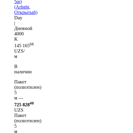
5m)
(Arlight,
Открытый)
Day
|
Дневной
4000
K
68
145 165
UZS/
м
В
наличии
Пакет
(полиэтилен)
5
м —
40
725 828
UZS
Пакет
(полиэтилен)
5
м