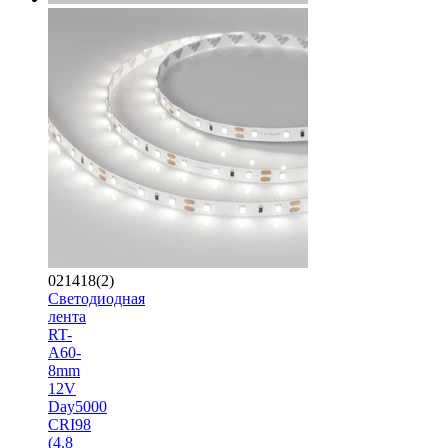
021418(2)
Светодиодная
лента
RT-
A60-
8mm
12V
Day5000
CRI98
(4.8