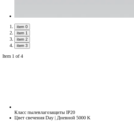
item 0
item 1
item 2
item 3
Item 1 of 4
Класс пылевлагозащиты
IP20
Цвет свечения
Day | Дневной 5000 K