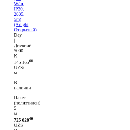
W/m,
IP20,
2835,
5m)
(Arlight,
Открытый)
Day
|
Дневной
5000
K
68
145 165
UZS/
м
В
наличии
Пакет
(полиэтилен)
5
м —
40
725 828
UZS