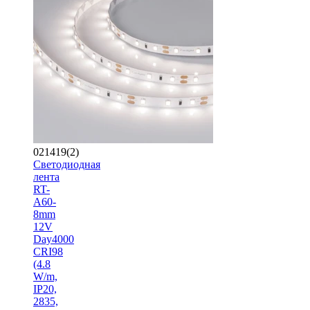
021419(2)
Светодиодная
лента
RT-
A60-
8mm
12V
Day4000
CRI98
(4.8
W/m,
IP20,
2835,