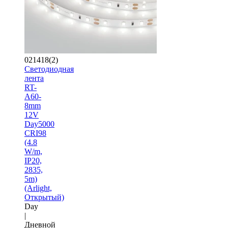
021418(2)
Светодиодная
лента
RT-
A60-
8mm
12V
Day5000
CRI98
(4.8
W/m,
IP20,
2835,
5m)
(Arlight,
Открытый)
Day
|
Дневной