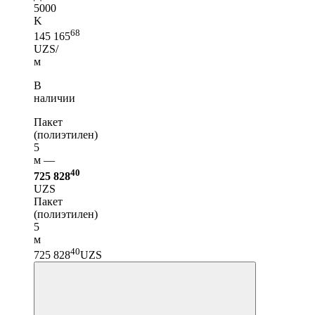
5000
K
68
145 165
UZS/
м
В
наличии
Пакет
(полиэтилен)
5
м —
40
725 828
UZS
Пакет
(полиэтилен)
5
м
40
725 828
UZS