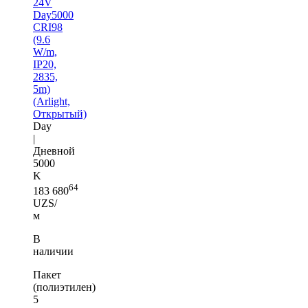
24V
Day5000
CRI98
(9.6
W/m,
IP20,
2835,
5m)
(Arlight,
Открытый)
Day
|
Дневной
5000
K
64
183 680
UZS/
м
В
наличии
Пакет
(полиэтилен)
5