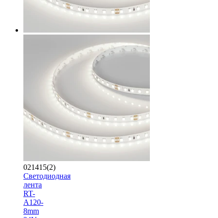
021415(2)
Светодиодная
лента
RT-
A120-
8mm