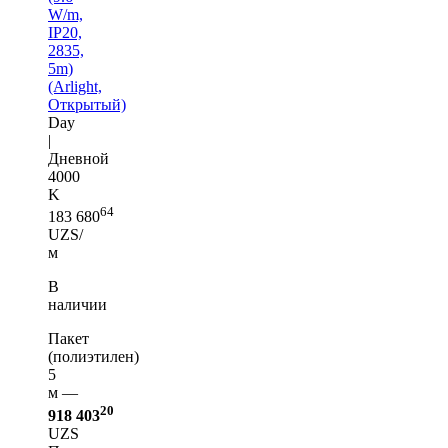
W/m,
IP20,
2835,
5m)
(Arlight,
Открытый)
Day
|
Дневной
4000
K
64
183 680
UZS/
м
В
наличии
Пакет
(полиэтилен)
5
м —
20
918 403
UZS