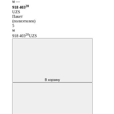
м —
20
918 403
UZS
Пакет
(полиэтилен)
5
м
20
918 403
UZS
В корзину