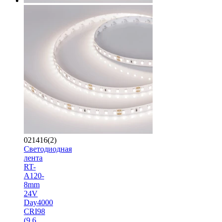
021416(2)
Светодиодная
лента
RT-
A120-
8mm
24V
Day4000
CRI98
(9.6