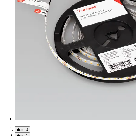
item 0
item 1