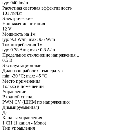
typ: 940 lm/m
Расчетная световая эффективность
101 лм/Вт
Электрические
Напряжение питания
12 V
Мощность на 1м
typ: 9.3 W/m; max: 9.6 W/m
Ток потребления 1м
typ: 0.78 A/m; max: 0.8 A/m
Предельное отклонение напряжения ±
0.5 В
Эксплуатационные
Диапазон рабочих температур
min: -30 °C; max: 45 °C
Место применения
Только в помещении
Управление
Входной сигнал
PWM СV (ШИМ по напряжению)
Диммируемый(ая)
Да
Каналы управления
1 CH (1 канал - Mono)
Тип управления