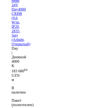
8mm
24V
Day4000
CRI98
(9.6
W/m,
IP20,
2835,
5m)
(Arlight,
Открытый)
Day
|
Дневной
4000
K
64
183 680
UZS/
м
В
наличии
Пакет
(полиэтилен)