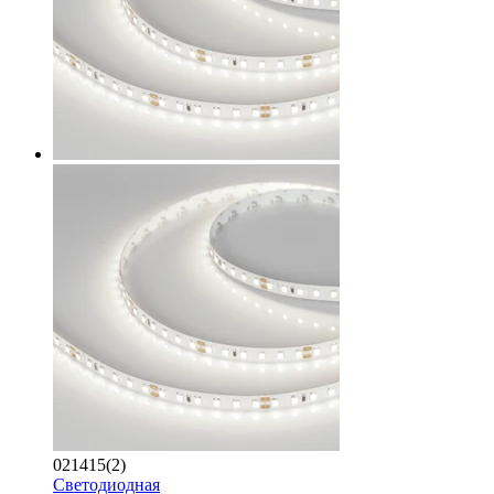
021415(2)
Светодиодная