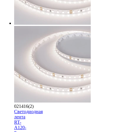
021416(2)
Светодиодная
лента
RT-
A120-