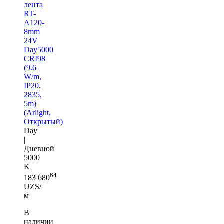
лента
RT-
A120-
8mm
24V
Day5000
CRI98
(9.6
W/m,
IP20,
2835,
5m)
(Arlight,
Открытый)
Day
|
Дневной
5000
K
64
183 680
UZS/
м
В
наличии