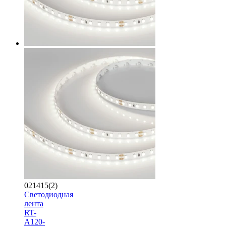
021415(2)
Светодиодная
лента
RT-
A120-