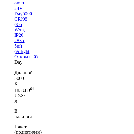
8mm
24V
Day5000
CRI98
(9.6
W/m,
IP20,
2835,
5m)
(Arlight,
Открытый)
Day
|
Дневной
5000
K
64
183 680
UZS/
м
В
наличии
Пакет
(полиэтилен)