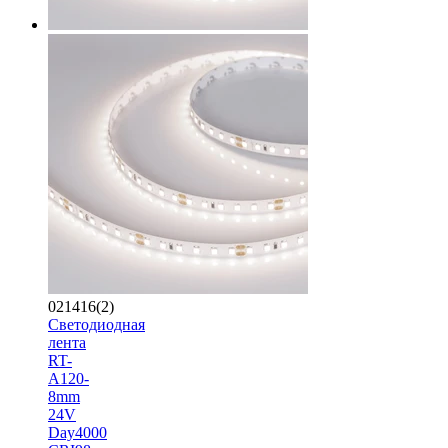
021416(2)
Светодиодная
лента
RT-
A120-
8mm
24V
Day4000