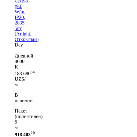
CRI98
(9.6
W/m,
IP20,
2835,
5m)
(Arlight,
Открытый)
Day
|
Дневной
4000
K
64
183 680
UZS/
м
В
наличии
Пакет
(полиэтилен)
5
м —
20
918 403