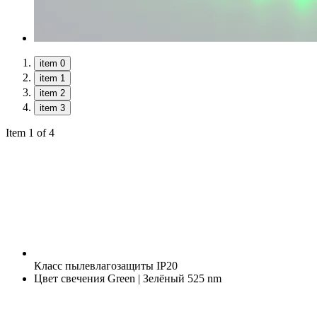
item 0
item 1
item 2
item 3
Item 1 of 4
Класс пылевлагозащиты
IP20
Цвет свечения
Green | Зелёный 525 nm