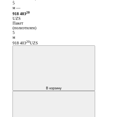
5
м —
20
918 403
UZS
Пакет
(полиэтилен)
5
м
20
918 403
UZS
В корзину