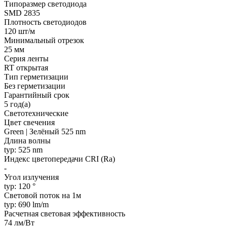
Типоразмер светодиода
SMD 2835
Плотность светодиодов
120 шт/м
Минимальный отрезок
25 мм
Серия ленты
RT открытая
Тип герметизации
Без герметизации
Гарантийный срок
5 год(а)
Светотехнические
Цвет свечения
Green | Зелёный 525 nm
Длина волны
typ: 525 nm
Индекс цветопередачи CRI (Ra)
-
Угол излучения
typ: 120 °
Световой поток на 1м
typ: 690 lm/m
Расчетная световая эффективность
74 лм/Вт