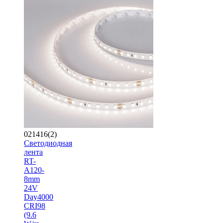
021416(2)
Светодиодная
лента
RT-
A120-
8mm
24V
Day4000
CRI98
(9.6