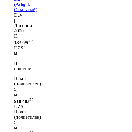
(Arlight,
Открытый)
Day
|
Дневной
4000
K
64
183 680
UZS/
м
В
наличии
Пакет
(полиэтилен)
5
м —
20
918 403
UZS
Пакет
(полиэтилен)
5
м