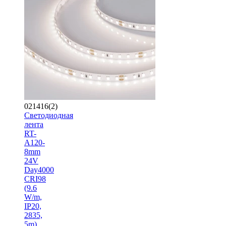
021416(2)
Светодиодная
лента
RT-
A120-
8mm
24V
Day4000
CRI98
(9.6
W/m,
IP20,
2835,
5m)