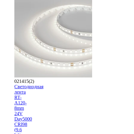
021415(2)
Светодиодная
лента
RT-
A120-
8mm
24V
Day5000
CRI98
(9.6