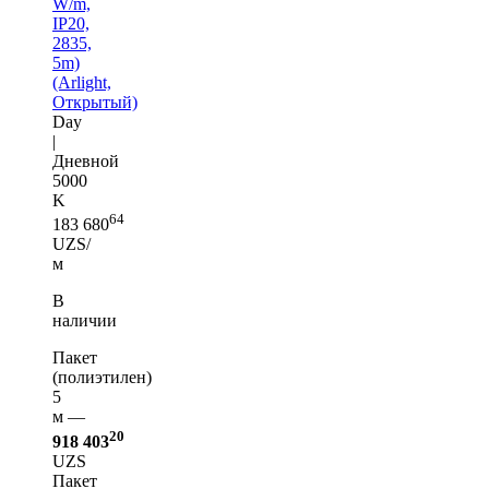
W/m,
IP20,
2835,
5m)
(Arlight,
Открытый)
Day
|
Дневной
5000
K
64
183 680
UZS/
м
В
наличии
Пакет
(полиэтилен)
5
м —
20
918 403
UZS
Пакет