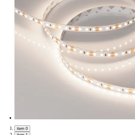
item 0
item 1