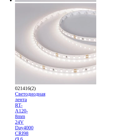
021416(2)
Светодиодная
лента
RT-
A120-
8mm
24V
Day4000
CRI98
(9.6