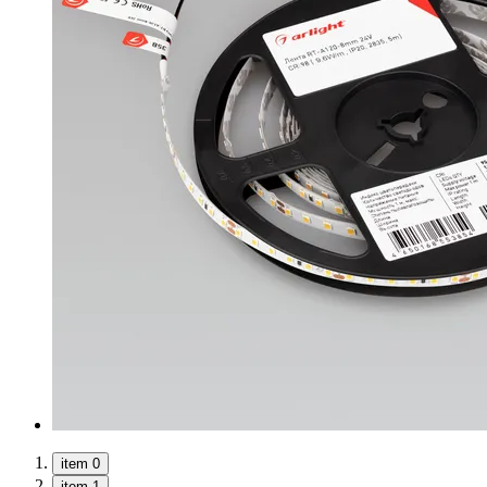
item 0
item 1