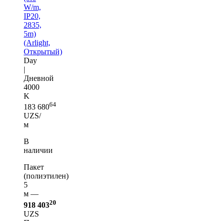
W/m,
IP20,
2835,
5m)
(Arlight,
Открытый)
Day
|
Дневной
4000
K
64
183 680
UZS/
м
В
наличии
Пакет
(полиэтилен)
5
м —
20
918 403
UZS