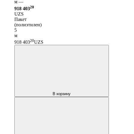
м —
20
918 403
UZS
Пакет
(полиэтилен)
5
м
20
918 403
UZS
В корзину