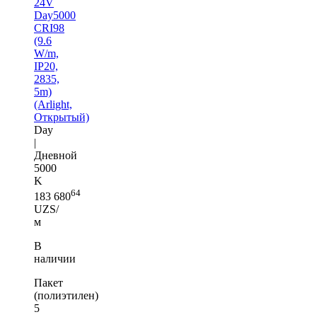
24V
Day5000
CRI98
(9.6
W/m,
IP20,
2835,
5m)
(Arlight,
Открытый)
Day
|
Дневной
5000
K
64
183 680
UZS/
м
В
наличии
Пакет
(полиэтилен)
5