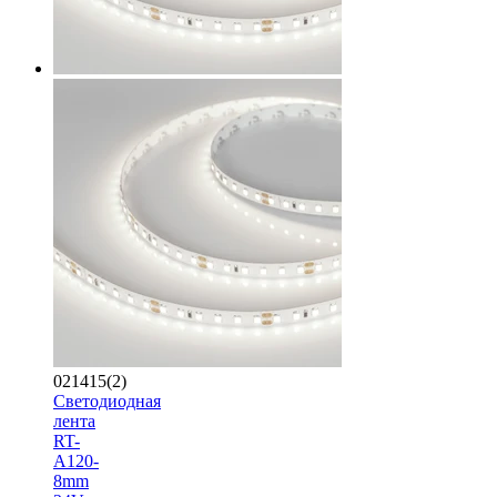
021415(2)
Светодиодная
лента
RT-
A120-
8mm