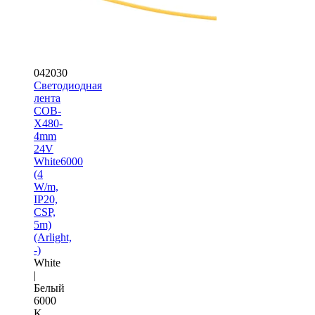
042030
Светодиодная
лента
COB-
X480-
4mm
24V
White6000
(4
W/m,
IP20,
CSP,
5m)
(Arlight,
-)
White
|
Белый
6000
K