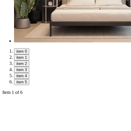
item 0
item 1
item 2
item 3
item 4
item 5
Item 1 of 6