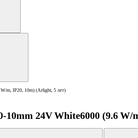
m, IP20, 10m) (Arlight, 5 лет)
10mm 24V White6000 (9.6 W/m, I