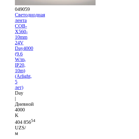
049059
Светодиодная
лента
COB-
X560-
10mm
24V
Day4000
(9.6
W/m,
IP20,
10m)
(Arlight,
5
лет)
Day
|
Дневной
4000
K
54
404 856
UZS/
м