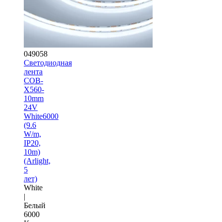
049058
Светодиодная
лента
COB-
X560-
10mm
24V
White6000
(9.6
W/m,
IP20,
10m)
(Arlight,
5
лет)
White
|
Белый
6000