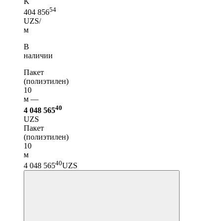
K
54
404 856
UZS/
м
В
наличии
Пакет
(полиэтилен)
10
м —
40
4 048 565
UZS
Пакет
(полиэтилен)
10
м
40
4 048 565
UZS