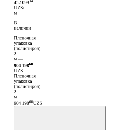
34
452 099
UZS/
м
В
наличии
Пленочная
упаковка
(полистирол)
2
м —
68
904 198
UZS
Пленочная
упаковка
(полистирол)
2
м
68
904 198
UZS