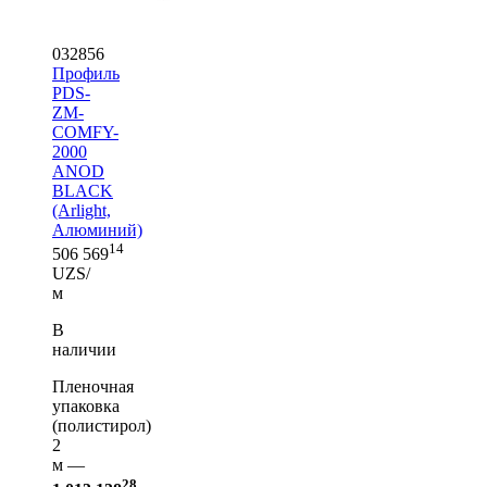
032856
Профиль
PDS-
ZM-
COMFY-
2000
ANOD
BLACK
(Arlight,
Алюминий)
14
506 569
UZS/
м
В
наличии
Пленочная
упаковка
(полистирол)
2
м —
28