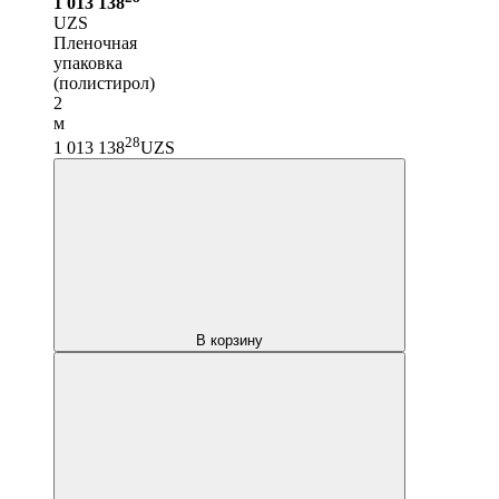
1 013 138
UZS
Пленочная
упаковка
(полистирол)
2
м
28
1 013 138
UZS
В корзину