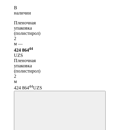
В
наличии
Пленочная
упаковка
(полистирол)
2
м —
44
424 864
UZS
Пленочная
упаковка
(полистирол)
2
м
44
424 864
UZS