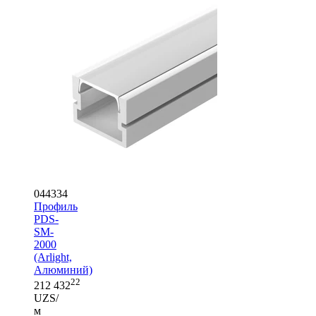
044334
Профиль
PDS-
SM-
2000
(Arlight,
Алюминий)
22
212 432
UZS/
м