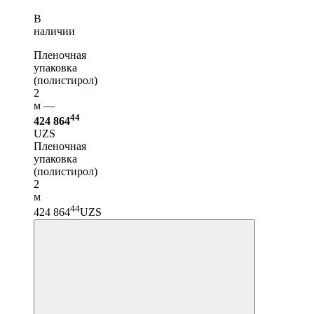
В
наличии
Пленочная
упаковка
(полистирол)
2
м —
44
424 864
UZS
Пленочная
упаковка
(полистирол)
2
м
44
424 864
UZS