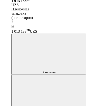
1 013 138
UZS
Пленочная
упаковка
(полистирол)
2
м
28
1 013 138
UZS
В корзину