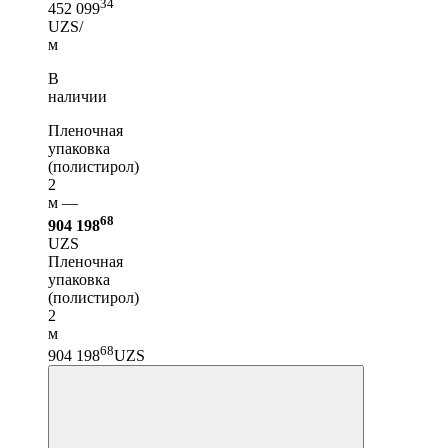
34
452 099
UZS/
м
В
наличии
Пленочная
упаковка
(полистирол)
2
м —
68
904 198
UZS
Пленочная
упаковка
(полистирол)
2
м
68
904 198
UZS