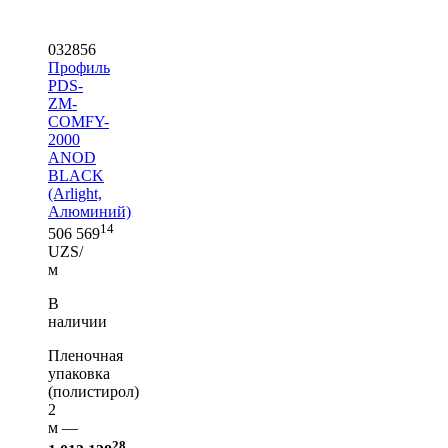
032856
Профиль
PDS-
ZM-
COMFY-
2000
ANOD
BLACK
(Arlight,
Алюминий)
14
506 569
UZS/
м
В
наличии
Пленочная
упаковка
(полистирол)
2
м —
28