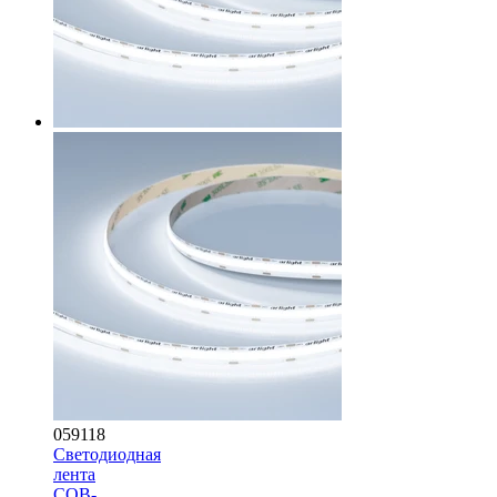
059118
Светодиодная
лента
COB-