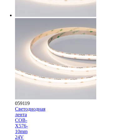
059119
Светодиодная
лента
COB-
X576-
10mm
24V