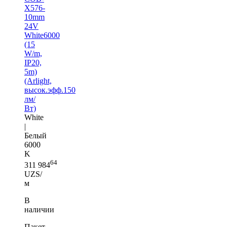
X576-
10mm
24V
White6000
(15
W/m,
IP20,
5m)
(Arlight,
высок.эфф.150
лм/
Вт)
White
|
Белый
6000
K
64
311 984
UZS/
м
В
наличии
Пакет