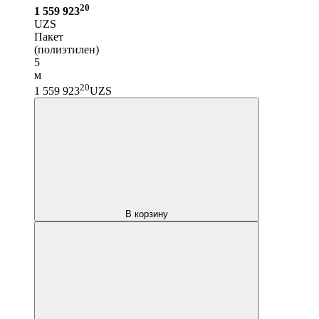
20
1 559 923
UZS
Пакет
(полиэтилен)
5
м
20
1 559 923
UZS
В корзину