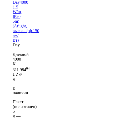
Day4000
(15
W/m,
IP20,
5m)
(Arlight,
высок.эфф.150
лм/
Вт)
Day
|
Дневной
4000
K
64
311 984
UZS/
м
В
наличии
Пакет
(полиэтилен)
5
м —