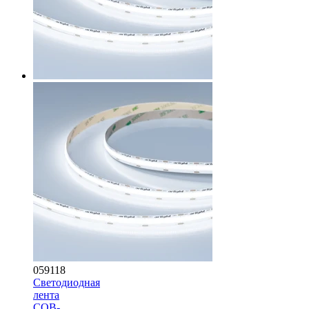
059118
Светодиодная
лента
COB-