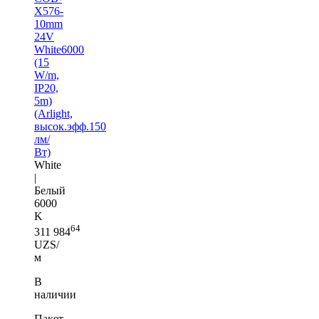
X576-
10mm
24V
White6000
(15
W/m,
IP20,
5m)
(Arlight,
высок.эфф.150
лм/
Вт)
White
|
Белый
6000
K
64
311 984
UZS/
м
В
наличии
Пакет