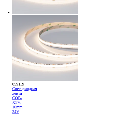
059119
Светодиодная
лента
COB-
X576-
10mm
24V