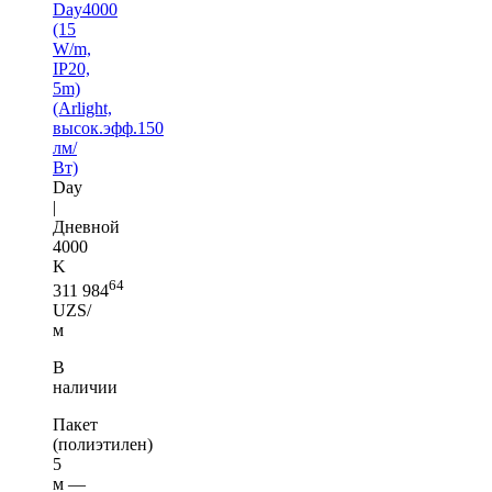
Day4000
(15
W/m,
IP20,
5m)
(Arlight,
высок.эфф.150
лм/
Вт)
Day
|
Дневной
4000
K
64
311 984
UZS/
м
В
наличии
Пакет
(полиэтилен)
5
м —