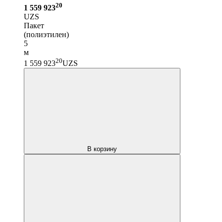
20
1 559 923
UZS
Пакет
(полиэтилен)
5
м
20
1 559 923
UZS
В корзину