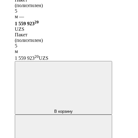
(полиэтилен)
5
м —
20
1 559 923
UZS
Пакет
(полиэтилен)
5
м
20
1 559 923
UZS
В корзину