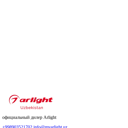
официальный дилер Arlight
+998903521702
info@myarlight.uz