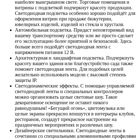
наиболее выигрышном свете. Торговые помещения и
витрины с подсветкой подчеркнут красоту продукции.
Светодиодная подсветка особенно хорошо подойдёт для
оформления витрин при продаже бижутерии,
ювелирных изделий, изделий из стекла и хрусталя.
Автомобильная подсветка. Придаст неповторимый вид
вашему транспортному средству или же просто сделает
его эксплуатацию более приятной и безопасной. Здесь
больше всего подойдёт светодиодная лента с
напряжением питания 12 В.
Архитектурная и ландшафтная подсветка. Подчеркнуть
красоту вашего здания или благоустройство сада также
поможет светодиодная лента. Для подобных целей
желательно использовать модели с высокой степень
защиты IP.
Светодинамические эффекты. С помощью управляемой
светодиодной ленты и специальных контроллеров
можно организовать целые световые шоу. Такое
декоративное освещение не оставит никого
равнодушным! «Бегущий огонь», цветомузыка или
целые экраны прекрасно впишутся в интерьеры клубов,
ресторанов, создадут прекрасное настроение на
праздничных мероприятиях и различных шоу.
Дизайнерские светильники. Светодиодные ленты в
сочетании со специальными алюминиевыми профилями