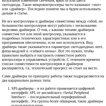
визуальное изменение свечения, яркости или цвета
светодиода. Такие микроконтроллеры часто называют «чип»
или «драйвер». Последнее понятие мы и будем использовать
дальше в статье.
Не все контроллеры и драйверы совместимы между собой, но
большинство контроллеров могут работать с несколькими
моделями драйверов. О том, с какими типами драйверов
совместим тот или иной контроллер, указывается в
подробных технических характеристиках или в его
программном обеспечении, если оно используется. Вид
драйвера также указывается в параметрах светодиодных лент,
флеш-модулей и «гибкого неона». Всё это нужно, чтобы
правильно выбрать и настроить совместную работу
контроллера и управляемых устройств. С течением времени
списки совместимости контроллеров и драйверов
расширяются, т.к. технический прогресс не стоит на месте.
Сами драйверы по принципу работы также подразделяются на
два кардинально разных типа:
SPI-драйверы – в их работе применяется цифровой
интерфейс SPI, от английского «Serial Peripheral
Interface» – последовательный периферийный
интерфейс. Эта группа более обширная, такие драйверы
используются чаще.