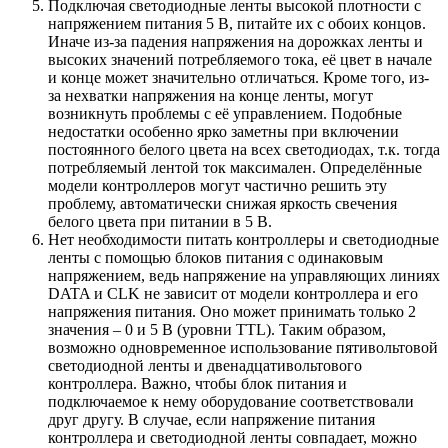
Подключая светодиодные ленты высокой плотности с
напряжением питания 5 В, питайте их с обоих концов.
Иначе из-за падения напряжения на дорожках ленты и
высоких значений потребляемого тока, её цвет в начале
и конце может значительно отличаться. Кроме того, из-
за нехватки напряжения на конце ленты, могут
возникнуть проблемы с её управлением. Подобные
недостатки особенно ярко заметны при включении
постоянного белого цвета на всех светодиодах, т.к. тогда
потребляемый лентой ток максимален. Определённые
модели контроллеров могут частично решить эту
проблему, автоматически снижая яркость свечения
белого цвета при питании в 5 В.
Нет необходимости питать контроллеры и светодиодные
ленты с помощью блоков питания с одинаковым
напряжением, ведь напряжение на управляющих линиях
DATA и CLK не зависит от модели контроллера и его
напряжения питания. Оно может принимать только 2
значения – 0 и 5 В (уровни TTL). Таким образом,
возможно одновременное использование пятивольтовой
светодиодной ленты и двенадцативольтового
контроллера. Важно, чтобы блок питания и
подключаемое к нему оборудование соответствовали
друг другу. В случае, если напряжение питания
контроллера и светодиодной ленты совпадает, можно