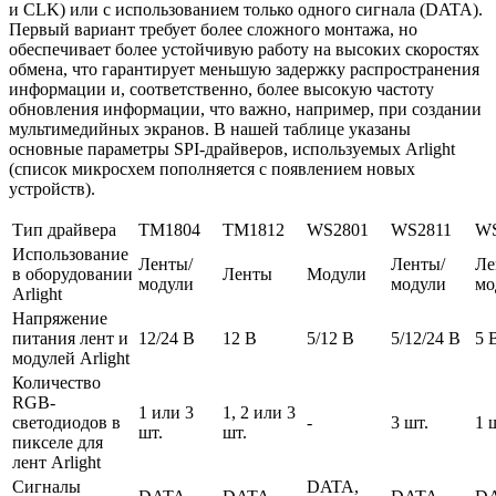
и CLK) или с использованием только одного сигнала (DATA).
Первый вариант требует более сложного монтажа, но
обеспечивает более устойчивую работу на высоких скоростях
обмена, что гарантирует меньшую задержку распространения
информации и, соответственно, более высокую частоту
обновления информации, что важно, например, при создании
мультимедийных экранов. В нашей таблице указаны
основные параметры SPI-драйверов, используемых Arlight
(список микросхем пополняется с появлением новых
устройств).
Тип драйвера
ТМ1804
ТМ1812
WS2801
WS2811
WS
Использование
Ленты/
Ленты/
Ле
в оборудовании
Ленты
Модули
модули
модули
мо
Arlight
Напряжение
питания лент и
12/24 В
12 В
5/12 В
5/12/24 В
5 
модулей Arlight
Количество
RGB-
1 или 3
1, 2 или 3
светодиодов в
-
3 шт.
1 
шт.
шт.
пикселе для
лент Arlight
Сигналы
DATA,