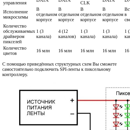
DATA
DATA
DATA
D
управления
CLK
В
В
В
В
Вс
Исполнение
отдельном
отдельном
отдельном
отдельном
в
микросхемы
корпусе
корпусе
корпусе
корпусе
св
Количество
обслуживаемых
1 (3
4 (12
1 (3
1 (3
1 (
драйвером
канала)
каналов)
канала)
канала)
ка
пикселей
Количество
16 млн
16 млн
16 млн
16 млн
16
цветов
С помощью приведённых структурных схем Вы сможете
самостоятельно подключить SPI-ленты к пиксельному
контроллеру.