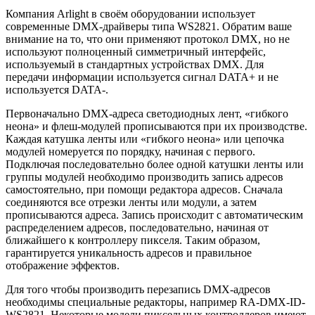
Компания Arlight в своём оборудовании использует
современные DMX-драйверы типа WS2821. Обратим ваше
внимание на то, что они применяют протокол DMX, но не
используют полноценный симметричный интерфейс,
используемый в стандартных устройствах DMX. Для
передачи информации используется сигнал DATA+ и не
используется DATA-.
Первоначально DMX-адреса светодиодных лент, «гибкого
неона» и флеш-модулей прописываются при их производстве.
Каждая катушка ленты или «гибкого неона» или цепочка
модулей номеруется по порядку, начиная с первого.
Подключая последовательно более одной катушки ленты или
группы модулей необходимо производить запись адресов
самостоятельно, при помощи редактора адресов. Сначала
соединяются все отрезки ленты или модули, а затем
прописываются адреса. Запись происходит с автоматическим
распределением адресов, последовательно, начиная от
ближайшего к контроллеру пикселя. Таким образом,
гарантируется уникальность адресов и правильное
отображение эффектов.
Для того чтобы производить перезапись DMX-адресов
необходимы специальные редакторы, например RA-DMX-ID-
WS2821. Некоторые модели пиксельных контроллеров имеют