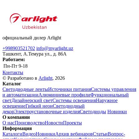
официальный дилер Arlight
+998903521702
info@myarlight.uz
Ташкент, А.Темура ул., д. 86А
Работаем:
Пн-Пт
9-18
Контакты
© Разработано в
Arlight
, 2026
Каталог
Светодиодные ленты
Источники питания
Системы управления
и автоматизации
Алюминиевые профили
Функциональный
свет
Дизайнерский свет
Системы освещения
Наружное
освещение
Гибкий неон
Светодиодный
декор
Электроустановочные изделия
Светодиоды
Новинки
О компании
О нас
Производство
Новости
Проекты
Информация
Каталоги
Видео
Новинки
Архив вебинаров
Статьи
Вопрос-