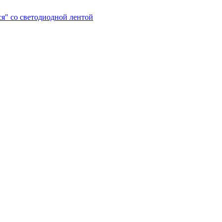
я" со светодиодной лентой