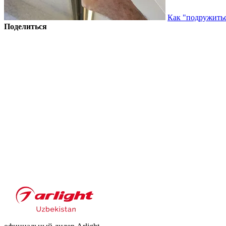
Как "подружитьс
Поделиться