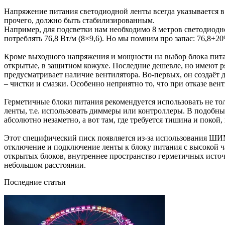
Напряжение питания светодиодной ленты всегда указывается в 
прочего, должно быть стабилизированным.
Например, для подсветки нам необходимо 8 метров светодиодн
потреблять 76,8 Вт/м (8×9,6). Но мы помним про запас: 76,8+
Кроме выходного напряжения и мощности на выбор блока питан
открытые, в защитном кожухе. Последние дешевле, но имеют р
предусматривает наличие вентилятора. Во-первых, он создаёт 
– чистки и смазки. Особенно неприятно то, что при отказе вен
Герметичные блоки питания рекомендуется использовать не толь
ленты, т.е. использовать диммеры или контроллеры. В подобн
абсолютно незаметно, а вот там, где требуется тишина и покой
Этот специфический писк появляется из-за использования ШИ
отключение и подключение ленты к блоку питания с высокой час
открытых блоков, внутреннее пространство герметичных источ
небольшом расстоянии.
Последние статьи