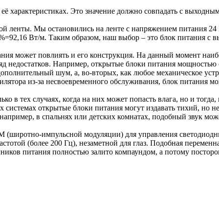
её характеристиках. Это значение должно совпадать с выходным
ой ленты. Мы остановились на ленте с напряжением питания 24 В
20%=92,16 Вт/м. Таким образом, наш выбор – это блок питания 
ия может повлиять и его конструкция. На данный момент наибо
яд недостатков. Например, открытые блоки питания мощностью о
дополнительный шум, а, во-вторых, как любое механическое уст
тилятора из-за несвоевременного обслуживания, блок питания мо
ко в тех случаях, когда на них может попасть влага, но и тогда
ых системах открытые блоки питания могут издавать тихий, но 
, например, в спальнях или детских комнатах, подобный звук мож
М (широтно-импульсной модуляции) для управления светодиодн
тотой (более 200 Гц), незаметной для глаз. Подобная переменна
ников питания полностью залито компаундом, а потому посторо