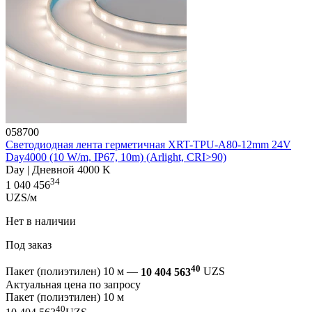
058700
Светодиодная лента герметичная XRT-TPU-A80-12mm 24V
Day4000 (10 W/m, IP67, 10m) (Arlight, CRI>90)
Day | Дневной 4000 K
34
1 040 456
UZS/м
Нет в наличии
Под заказ
40
Пакет (полиэтилен) 10 м —
10 404 563
UZS
Актуальная цена по запросу
Пакет (полиэтилен) 10 м
40