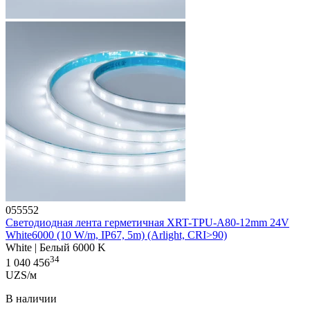
055552
Светодиодная лента герметичная XRT-TPU-A80-12mm 24V
White6000 (10 W/m, IP67, 5m) (Arlight, CRI>90)
White | Белый 6000 K
34
1 040 456
UZS/м
В наличии