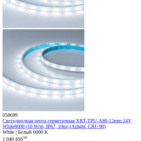
058699
Светодиодная лента герметичная XRT-TPU-A80-12mm 24V
White6000 (10 W/m, IP67, 10m) (Arlight, CRI>90)
White | Белый 6000 K
34
1 040 456