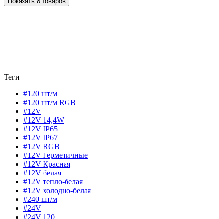
Показать 8 товаров
Теги
#120 шт/м
#120 шт/м RGB
#12V
#12V 14,4W
#12V IP65
#12V IP67
#12V RGB
#12V Герметичные
#12V Красная
#12V белая
#12V тепло-белая
#12V холодно-белая
#240 шт/м
#24V
#24V 120