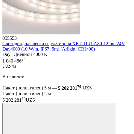
055553
Светодиодная лента герметичная XRT-TPU-A80-12mm 24V
Day4000 (10 W/m, IP67, 5m) (Arlight, CRI>90)
Day | Дневной 4000 K
34
1 040 456
UZS/м
В наличии
70
Пакет (полиэтилен) 5 м —
5 202 281
UZS
Пакет (полиэтилен) 5 м
70
5 202 281
UZS