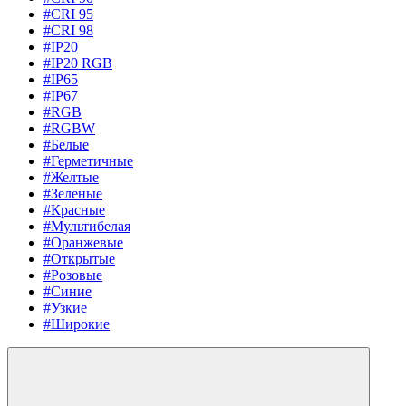
#CRI 95
#CRI 98
#IP20
#IP20 RGB
#IP65
#IP67
#RGB
#RGBW
#Белые
#Герметичные
#Желтые
#Зеленые
#Красные
#Мультибелая
#Оранжевые
#Открытые
#Розовые
#Синие
#Узкие
#Широкие