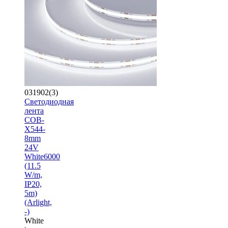
031902(3)
Светодиодная
лента
COB-
X544-
8mm
24V
White6000
(11.5
W/m,
IP20,
5m)
(Arlight,
-)
White