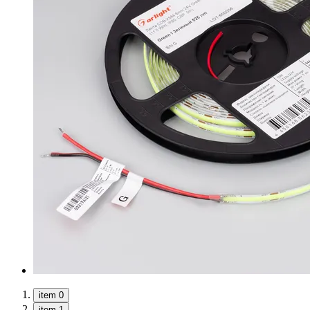
item 0
item 1