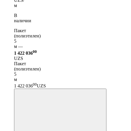
UZS/
м
В
наличии
Пакет
(полиэтилен)
5
м —
00
1 422 036
UZS
Пакет
(полиэтилен)
5
м
00
1 422 036
UZS