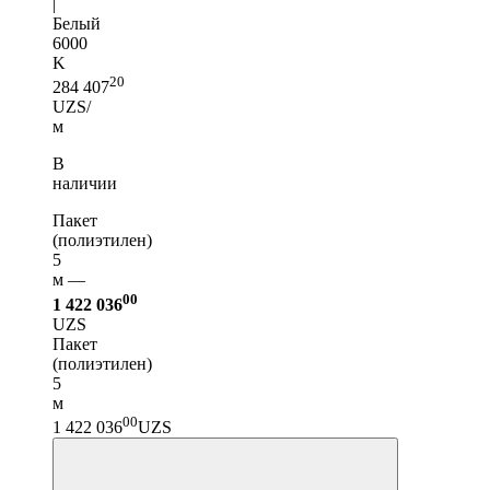
|
Белый
6000
K
20
284 407
UZS/
м
В
наличии
Пакет
(полиэтилен)
5
м —
00
1 422 036
UZS
Пакет
(полиэтилен)
5
м
00
1 422 036
UZS