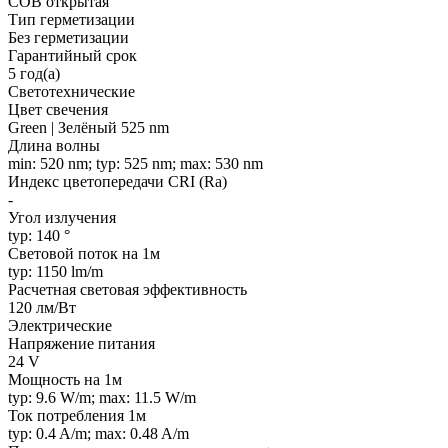
COB открытая
Тип герметизации
Без герметизации
Гарантийный срок
5 год(а)
Светотехнические
Цвет свечения
Green | Зелёный 525 nm
Длина волны
min: 520 nm; typ: 525 nm; max: 530 nm
Индекс цветопередачи CRI (Ra)
-
Угол излучения
typ: 140 °
Световой поток на 1м
typ: 1150 lm/m
Расчетная световая эффективность
120 лм/Вт
Электрические
Напряжение питания
24 V
Мощность на 1м
typ: 9.6 W/m; max: 11.5 W/m
Ток потребления 1м
typ: 0.4 A/m; max: 0.48 A/m