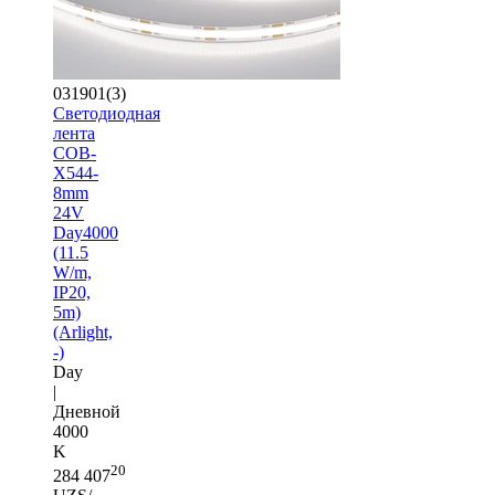
031901(3)
Светодиодная
лента
COB-
X544-
8mm
24V
Day4000
(11.5
W/m,
IP20,
5m)
(Arlight,
-)
Day
|
Дневной
4000
K
20
284 407