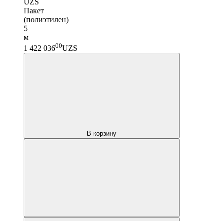
UZS
Пакет
(полиэтилен)
5
м
00
1 422 036
UZS
В корзину