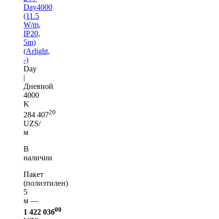
Day4000
(11.5
W/m,
IP20,
5m)
(Arlight,
-)
Day
|
Дневной
4000
K
20
284 407
UZS/
м
В
наличии
Пакет
(полиэтилен)
5
м —
00
1 422 036