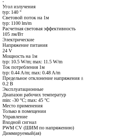
-
Угол излучения
typ: 140 °
Световой поток на 1м
typ: 1100 lm/m
Расчетная световая эффективность
105 лм/Вт
Электрические
Напряжение питания
24 V
Мощность на 1м
typ: 10.5 W/m; max: 11.5 W/m
Ток потребления 1м
typ: 0.44 A/m; max: 0.48 A/m
Предельное отклонение напряжения ±
0.2 В
Эксплуатационные
Диапазон рабочих температур
min: -30 °C; max: 45 °C
Место применения
Только в помещении
Управление
Входной сигнал
PWM СV (ШИМ по напряжению)
Диммируемый(ая)