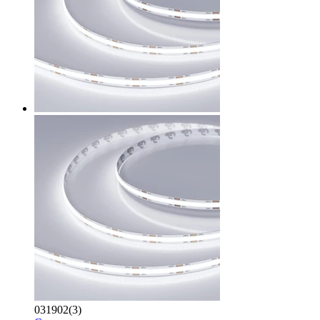
031902(3)