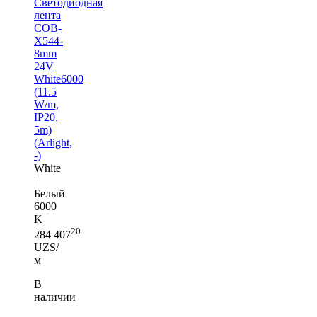
Светодиодная
лента
COB-
X544-
8mm
24V
White6000
(11.5
W/m,
IP20,
5m)
(Arlight,
-)
White
|
Белый
6000
K
20
284 407
UZS/
м
В
наличии