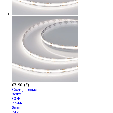
031901(3)
Светодиодная
лента
COB-
X544-
8mm
24V