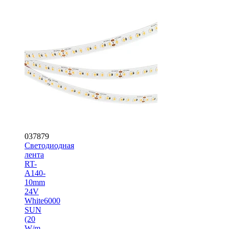
037879
Светодиодная
лента
RT-
A140-
10mm
24V
White6000
SUN
(20
W/m,