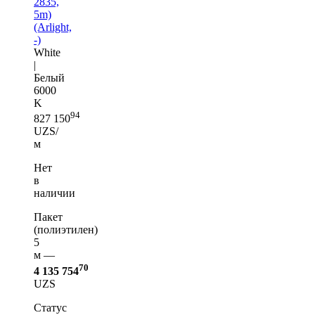
2835,
5m)
(Arlight,
-)
White
|
Белый
6000
K
94
827 150
UZS/
м
Нет
в
наличии
Пакет
(полиэтилен)
5
м —
70
4 135 754
UZS
Статус