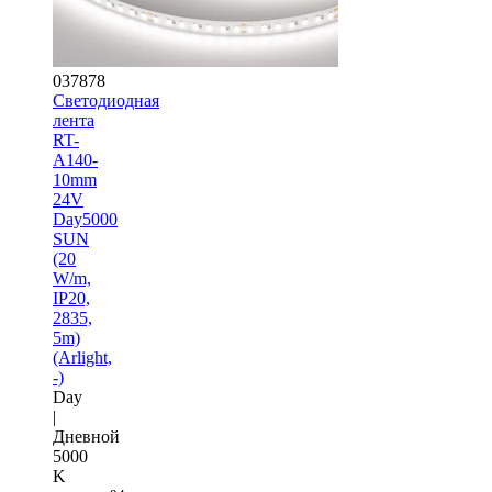
037878
Светодиодная
лента
RT-
A140-
10mm
24V
Day5000
SUN
(20
W/m,
IP20,
2835,
5m)
(Arlight,
-)
Day
|
Дневной
5000
K