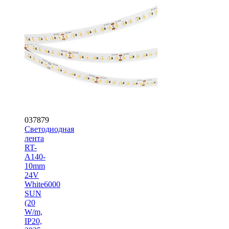
037879
Светодиодная
лента
RT-
A140-
10mm
24V
White6000
SUN
(20
W/m,
IP20,