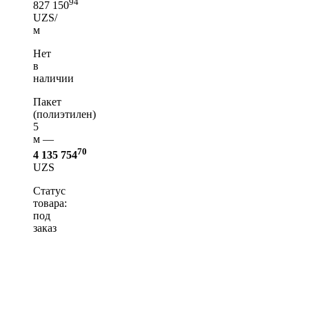
94
827 150
UZS/
м
Нет
в
наличии
Пакет
(полиэтилен)
5
м —
70
4 135 754
UZS
Статус
товара:
под
заказ