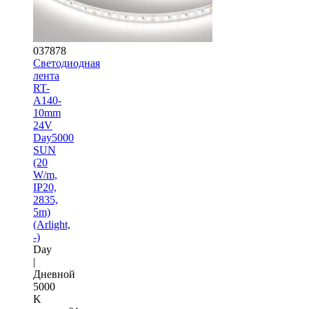
037878
Светодиодная
лента
RT-
A140-
10mm
24V
Day5000
SUN
(20
W/m,
IP20,
2835,
5m)
(Arlight,
-)
Day
|
Дневной
5000
K