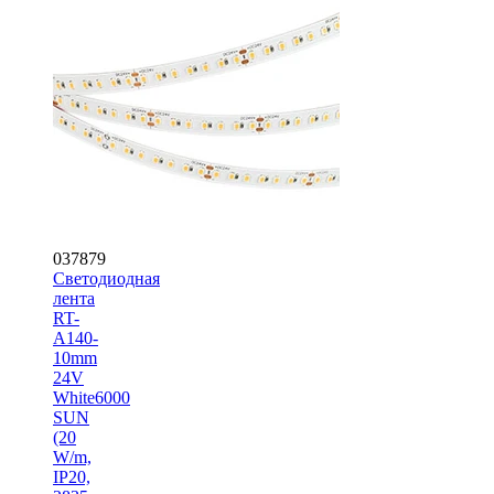
037879
Светодиодная
лента
RT-
A140-
10mm
24V
White6000
SUN
(20
W/m,
IP20,