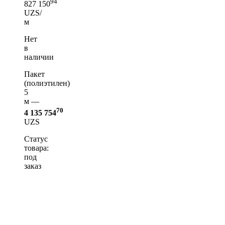
94
827 150
UZS/
м
Нет
в
наличии
Пакет
(полиэтилен)
5
м —
70
4 135 754
UZS
Статус
товара:
под
заказ