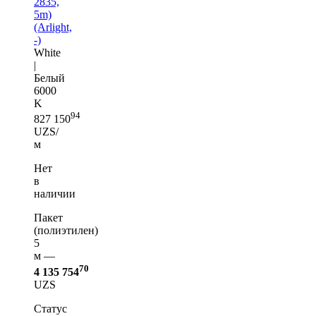
2835,
5m)
(Arlight,
-)
White
|
Белый
6000
K
94
827 150
UZS/
м
Нет
в
наличии
Пакет
(полиэтилен)
5
м —
70
4 135 754
UZS
Статус