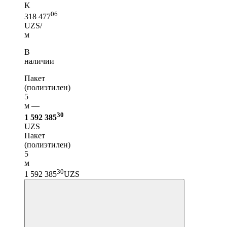
K
06
318 477
UZS/
м
В
наличии
Пакет
(полиэтилен)
5
м —
30
1 592 385
UZS
Пакет
(полиэтилен)
5
м
30
1 592 385
UZS