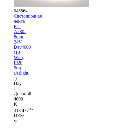
045564
Светодиодная
лента
RT-
A280-
8mm
24V
Day4000
(10
W/m,
IP20,
5m)
(Arlight,
-)
Day
|
Дневной
4000
K
06
318 477
UZS/
м