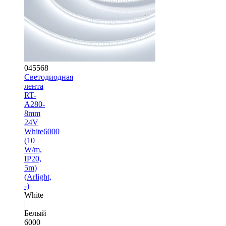
045568
Светодиодная
лента
RT-
A280-
8mm
24V
White6000
(10
W/m,
IP20,
5m)
(Arlight,
-)
White
|
Белый
6000