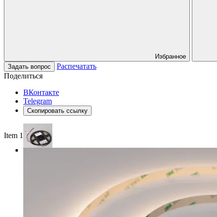
Избранное
Распечатать
Задать вопрос
Поделиться
ВКонтакте
Telegram
Скопировать ссылку
Item 1 of 3