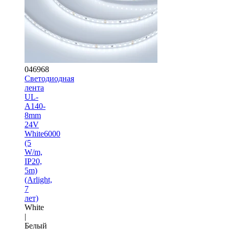
046968
Светодиодная
лента
UL-
A140-
8mm
24V
White6000
(5
W/m,
IP20,
5m)
(Arlight,
7
лет)
White
|
Белый