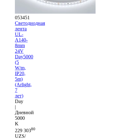
053451
Светодиодная
лента
UL-
A140-
8mm
24V
Day5000
(5
W/m,
IP20,
5m)
(Arlight,
7
лет)
Day
|
Дневной
5000
K
80
229 303
UZS/