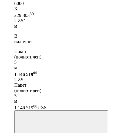
6000
K
80
229 303
UZS/
м
В
наличии
Пакет
(полиэтилен)
5
м —
00
1 146 519
UZS
Пакет
(полиэтилен)
5
м
00
1 146 519
UZS