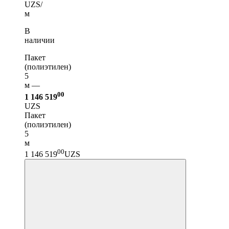
UZS/
м
В
наличии
Пакет
(полиэтилен)
5
м —
00
1 146 519
UZS
Пакет
(полиэтилен)
5
м
00
1 146 519
UZS