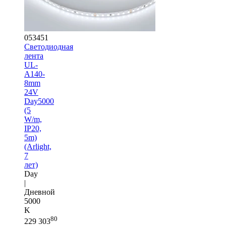
053451
Светодиодная
лента
UL-
A140-
8mm
24V
Day5000
(5
W/m,
IP20,
5m)
(Arlight,
7
лет)
Day
|
Дневной
5000
K
80
229 303