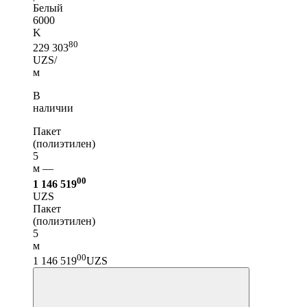
Белый
6000
K
80
229 303
UZS/
м
В
наличии
Пакет
(полиэтилен)
5
м —
00
1 146 519
UZS
Пакет
(полиэтилен)
5
м
00
1 146 519
UZS