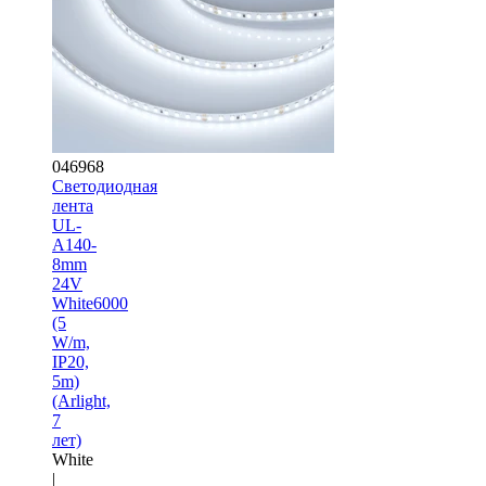
046968
Светодиодная
лента
UL-
A140-
8mm
24V
White6000
(5
W/m,
IP20,
5m)
(Arlight,
7
лет)
White
|