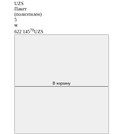
UZS
Пакет
(полиэтилен)
5
м
70
622 145
UZS
В корзину