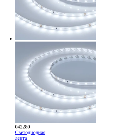
042280
Светодиодная
лента