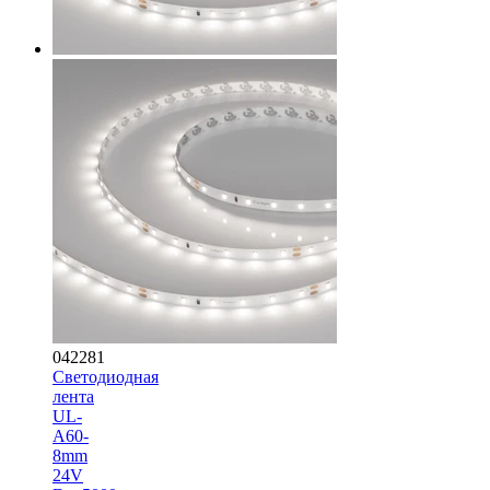
042281
Светодиодная
лента
UL-
A60-
8mm
24V