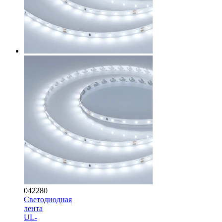
042280
Светодиодная
лента
UL-