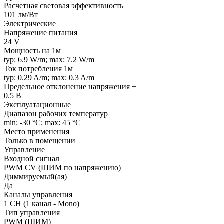
Расчетная световая эффективность
101 лм/Вт
Электрические
Напряжение питания
24 V
Мощность на 1м
typ: 6.9 W/m; max: 7.2 W/m
Ток потребления 1м
typ: 0.29 A/m; max: 0.3 A/m
Предельное отклонение напряжения ±
0.5 В
Эксплуатационные
Диапазон рабочих температур
min: -30 °C; max: 45 °C
Место применения
Только в помещении
Управление
Входной сигнал
PWM СV (ШИМ по напряжению)
Диммируемый(ая)
Да
Каналы управления
1 CH (1 канал - Mono)
Тип управления
PWM (ШИМ)