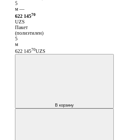
5
м —
70
622 145
UZS
Пакет
(полиэтилен)
5
м
70
622 145
UZS
В корзину