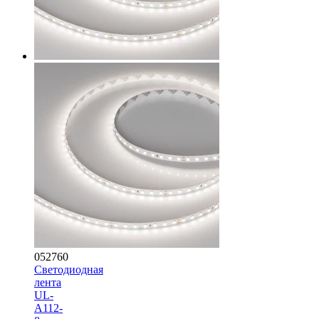
052760
Светодиодная
лента
UL-
A112-