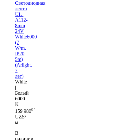
Светодиодная
лента
UL-
A112-
8mm
24V
White6000
(7
W/m,
IP20,
5m)
(Arlight,
7
лет)
White
|
Белый
6000
K
04
159 980
UZS/
м
В
наличии