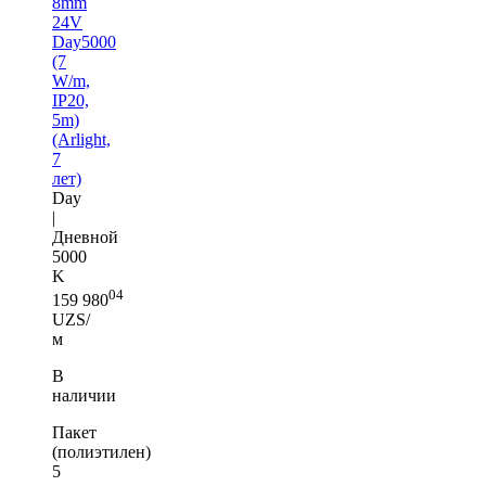
8mm
24V
Day5000
(7
W/m,
IP20,
5m)
(Arlight,
7
лет)
Day
|
Дневной
5000
K
04
159 980
UZS/
м
В
наличии
Пакет
(полиэтилен)
5