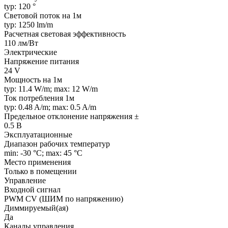
typ: 120 °
Световой поток на 1м
typ: 1250 lm/m
Расчетная световая эффективность
110 лм/Вт
Электрические
Напряжение питания
24 V
Мощность на 1м
typ: 11.4 W/m; max: 12 W/m
Ток потребления 1м
typ: 0.48 A/m; max: 0.5 A/m
Предельное отклонение напряжения ±
0.5 В
Эксплуатационные
Диапазон рабочих температур
min: -30 °C; max: 45 °C
Место применения
Только в помещении
Управление
Входной сигнал
PWM СV (ШИМ по напряжению)
Диммируемый(ая)
Да
Каналы управления