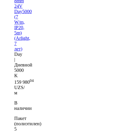
8mm
24V
Day5000
(7
W/m,
IP20,
5m)
(Arlight,
7
лет)
Day
|
Дневной
5000
K
04
159 980
UZS/
м
В
наличии
Пакет
(полиэтилен)
5