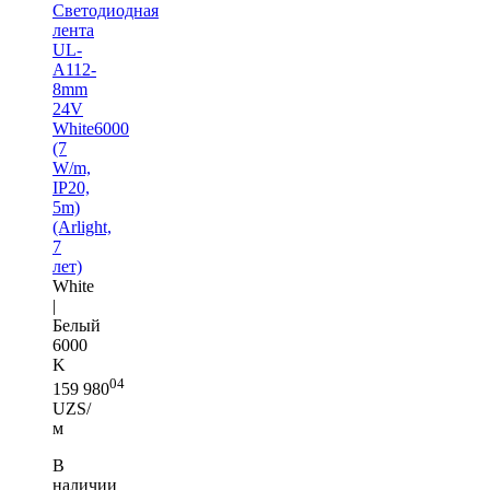
Светодиодная
лента
UL-
A112-
8mm
24V
White6000
(7
W/m,
IP20,
5m)
(Arlight,
7
лет)
White
|
Белый
6000
K
04
159 980
UZS/
м
В
наличии