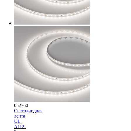
052760
Светодиодная
лента
UL-
A112-