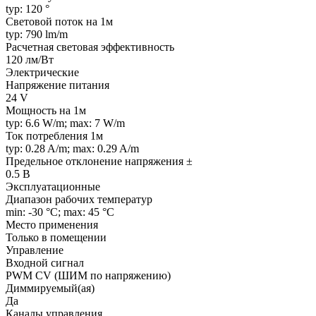
typ: 120 °
Световой поток на 1м
typ: 790 lm/m
Расчетная световая эффективность
120 лм/Вт
Электрические
Напряжение питания
24 V
Мощность на 1м
typ: 6.6 W/m; max: 7 W/m
Ток потребления 1м
typ: 0.28 A/m; max: 0.29 A/m
Предельное отклонение напряжения ±
0.5 В
Эксплуатационные
Диапазон рабочих температур
min: -30 °C; max: 45 °C
Место применения
Только в помещении
Управление
Входной сигнал
PWM СV (ШИМ по напряжению)
Диммируемый(ая)
Да
Каналы управления