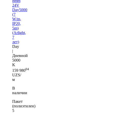
8mm
24V
Day5000
(7
W/m,
IP20,
5m)
(Arlight,
7
лет)
Day
|
Дневной
5000
K
04
159 980
UZS/
м
В
наличии
Пакет
(полиэтилен)
5