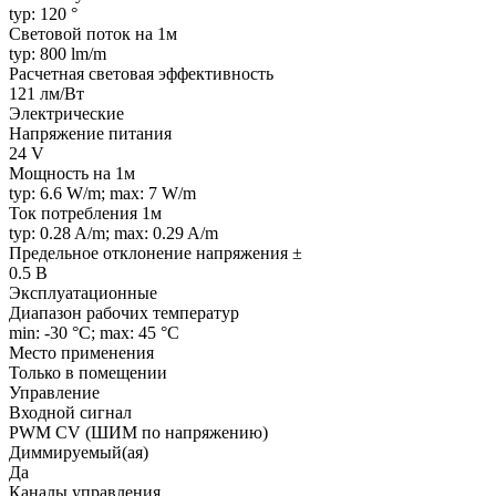
typ: 120 °
Световой поток на 1м
typ: 800 lm/m
Расчетная световая эффективность
121 лм/Вт
Электрические
Напряжение питания
24 V
Мощность на 1м
typ: 6.6 W/m; max: 7 W/m
Ток потребления 1м
typ: 0.28 A/m; max: 0.29 A/m
Предельное отклонение напряжения ±
0.5 В
Эксплуатационные
Диапазон рабочих температур
min: -30 °C; max: 45 °C
Место применения
Только в помещении
Управление
Входной сигнал
PWM СV (ШИМ по напряжению)
Диммируемый(ая)
Да
Каналы управления