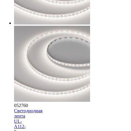
052760
Светодиодная
лента
UL-
A112-