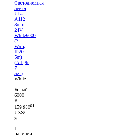
Светодиодная
лента
UL-
A112-
8mm
24V
White6000
(7
W/m,
IP20,
5m)
(Arlight,
7
лет)
White
|
Белый
6000
K
04
159 980
UZS/
м
В
наличии