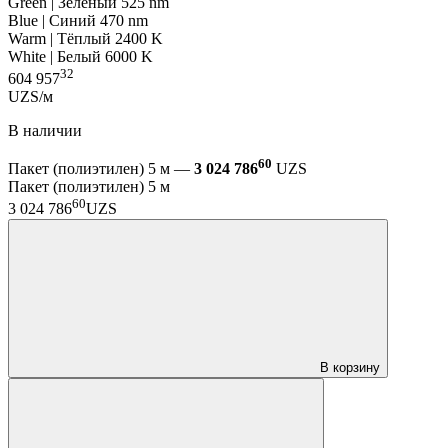
Green | Зелёный 525 nm
Blue | Синий 470 nm
Warm | Тёплый 2400 K
White | Белый 6000 K
32
604 957
UZS/м
В наличии
60
Пакет (полиэтилен) 5 м —
3 024 786
UZS
Пакет (полиэтилен) 5 м
60
3 024 786
UZS
В корзину