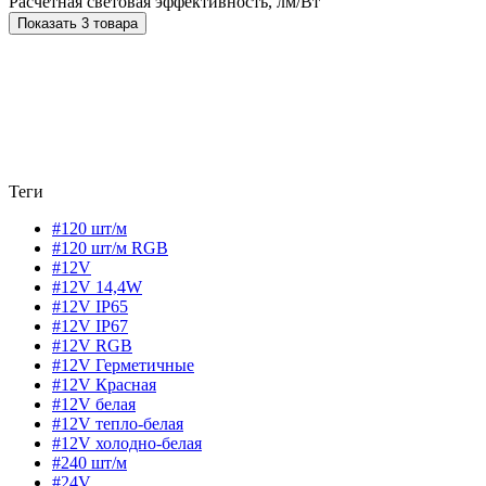
Расчетная световая эффективность, лм/Вт
Показать 3 товара
Теги
#120 шт/м
#120 шт/м RGB
#12V
#12V 14,4W
#12V IP65
#12V IP67
#12V RGB
#12V Герметичные
#12V Красная
#12V белая
#12V тепло-белая
#12V холодно-белая
#240 шт/м
#24V