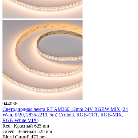
044036
Светодиодная лента RT-AM360-12mm 24V RGBW-MIX (24
W/m, IP20, 2835/2210, 5m) (Arlight, RGB-CCT, RGB-MIX,
RGB-White MIX)
Red | Красный 625 nm
Green | Зелёный 525 nm
Blue | Синий 470 nm