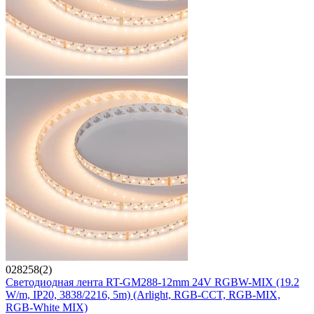
028258(2)
Светодиодная лента RT-GM288-12mm 24V RGBW-MIX (19.2
W/m, IP20, 3838/2216, 5m) (Arlight, RGB-CCT, RGB-MIX,
RGB-White MIX)