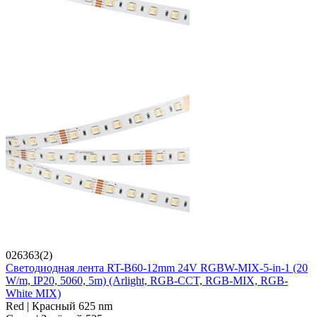
026363(2)
Светодиодная лента RT-B60-12mm 24V RGBW-MIX-5-in-1 (20
W/m, IP20, 5060, 5m) (Arlight, RGB-CCT, RGB-MIX, RGB-
White MIX)
Red | Красный 625 nm