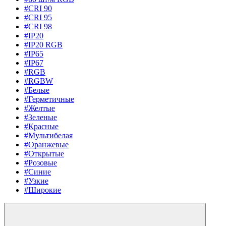
#CRI 90
#CRI 95
#CRI 98
#IP20
#IP20 RGB
#IP65
#IP67
#RGB
#RGBW
#Белые
#Герметичные
#Желтые
#Зеленые
#Красные
#Мультибелая
#Оранжевые
#Открытые
#Розовые
#Синие
#Узкие
#Широкие