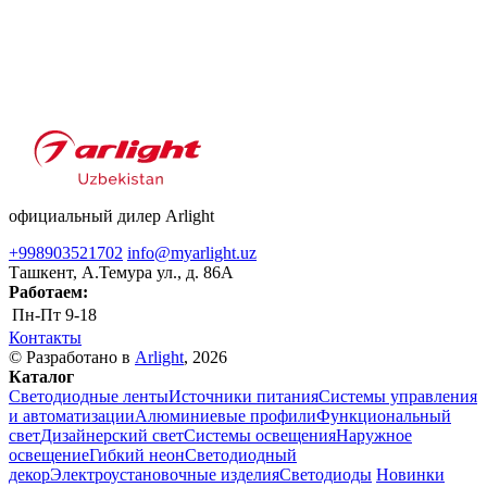
официальный дилер Arlight
+998903521702
info@myarlight.uz
Ташкент, А.Темура ул., д. 86А
Работаем:
Пн-Пт
9-18
Контакты
© Разработано в
Arlight
, 2026
Каталог
Светодиодные ленты
Источники питания
Системы управления
и автоматизации
Алюминиевые профили
Функциональный
свет
Дизайнерский свет
Системы освещения
Наружное
освещение
Гибкий неон
Светодиодный
декор
Электроустановочные изделия
Светодиоды
Новинки