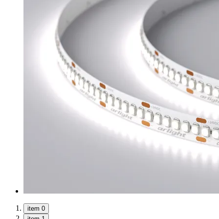
item 0
item 1