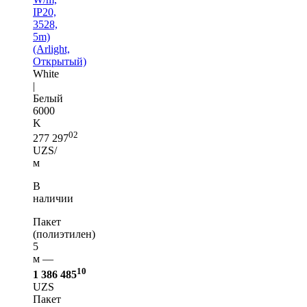
IP20,
3528,
5m)
(Arlight,
Открытый)
White
|
Белый
6000
K
02
277 297
UZS/
м
В
наличии
Пакет
(полиэтилен)
5
м —
10
1 386 485
UZS
Пакет