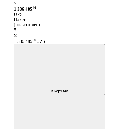
м —
10
1 386 485
UZS
Пакет
(полиэтилен)
5
м
10
1 386 485
UZS
В корзину