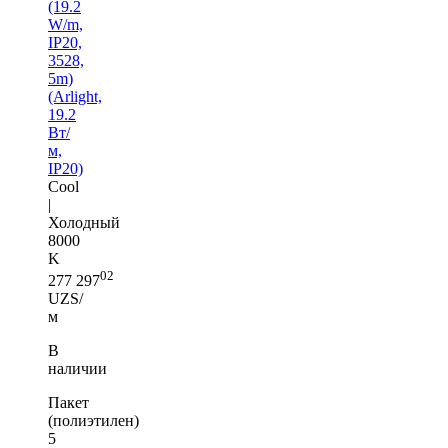
(19.2
W/m,
IP20,
3528,
5m)
(Arlight,
19.2
Вт/
м,
IP20)
Cool
|
Холодный
8000
K
02
277 297
UZS/
м
В
наличии
Пакет
(полиэтилен)
5