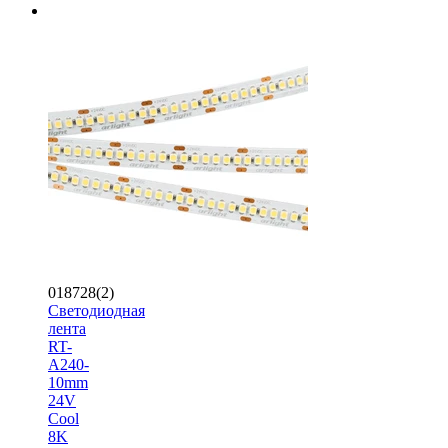
018728(2)
Светодиодная
лента
RT-
A240-
10mm
24V
Cool
8K