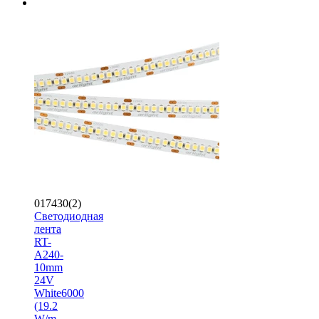
017430(2)
Светодиодная
лента
RT-
A240-
10mm
24V
White6000
(19.2
W/m,