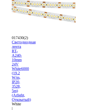
017430(2)
Светодиодная
лента
RT-
A240-
10mm
24V
White6000
(19.2
W/m,
IP20,
3528,
5m)
(Arlight,
Открытый)
White
|