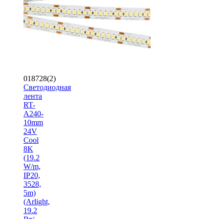
018728(2)
Светодиодная
лента
RT-
A240-
10mm
24V
Cool
8K
(19.2
W/m,
IP20,
3528,
5m)
(Arlight,
19.2