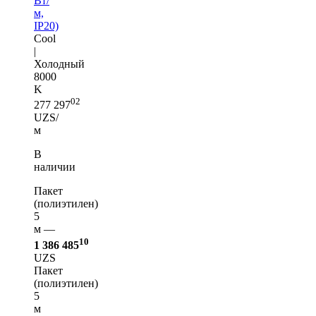
Вт/
м,
IP20)
Cool
|
Холодный
8000
K
02
277 297
UZS/
м
В
наличии
Пакет
(полиэтилен)
5
м —
10
1 386 485
UZS
Пакет
(полиэтилен)
5
м