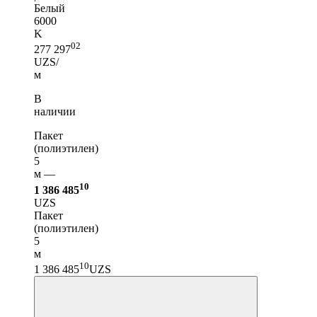
Белый
6000
K
02
277 297
UZS/
м
В
наличии
Пакет
(полиэтилен)
5
м —
10
1 386 485
UZS
Пакет
(полиэтилен)
5
м
10
1 386 485
UZS