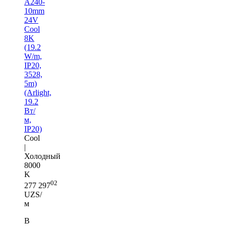
A240-
10mm
24V
Cool
8K
(19.2
W/m,
IP20,
3528,
5m)
(Arlight,
19.2
Вт/
м,
IP20)
Cool
|
Холодный
8000
K
02
277 297
UZS/
м
В