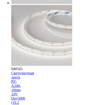
040543
Светодиодная
лента
RT-
A240-
10mm
24V
Day5000
(19.2