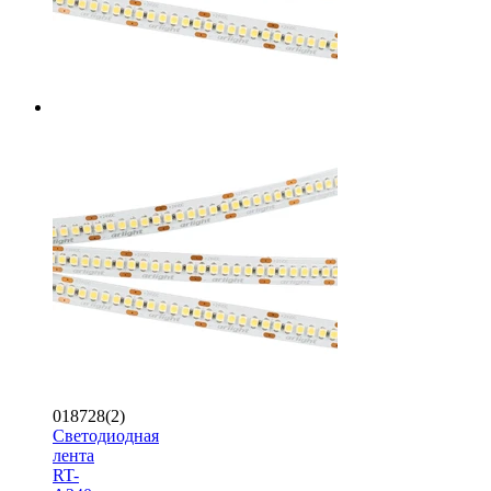
018728(2)
Светодиодная
лента
RT-