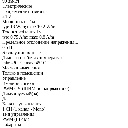
90 лм/Вт
Электрические
Напряжение питания
24 V
Мощность на 1м
typ: 18 W/m; max: 19.2 W/m
Ток потребления 1м
typ: 0.75 A/m; max: 0.8 A/m
Предельное отклонение напряжения ±
0.5 В
Эксплуатационные
Диапазон рабочих температур
min: -30 °C; max: 45 °C
Место применения
Только в помещении
Управление
Входной сигнал
PWM СV (ШИМ по напряжению)
Диммируемый(ая)
Да
Каналы управления
1 CH (1 канал - Mono)
Тип управления
PWM (ШИМ)
Габариты