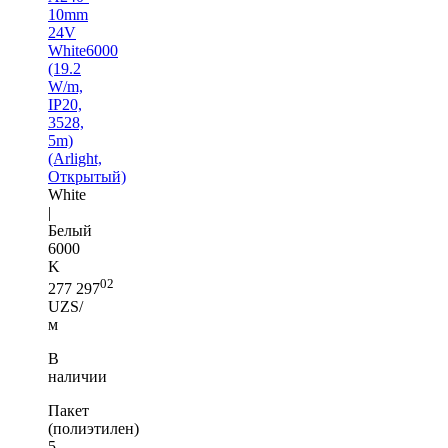
10mm
24V
White6000
(19.2
W/m,
IP20,
3528,
5m)
(Arlight,
Открытый)
White
|
Белый
6000
K
02
277 297
UZS/
м
В
наличии
Пакет
(полиэтилен)
5