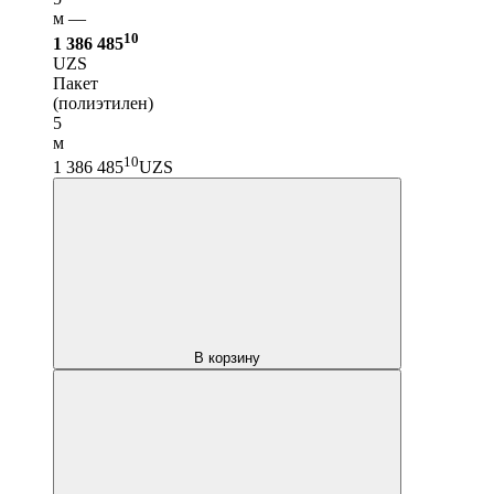
м —
10
1 386 485
UZS
Пакет
(полиэтилен)
5
м
10
1 386 485
UZS
В корзину