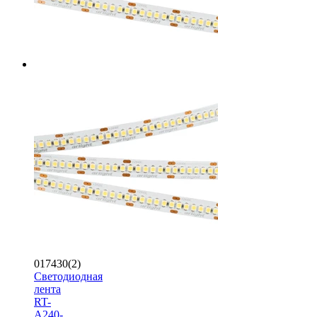
017430(2)
Светодиодная
лента
RT-
A240-