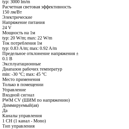
typ: 3000 lm/m
Расчетная световая эффективность
150 лм/Вт
Электрические
Напряжение питания
24 V
Мощность на 1м
typ: 20 W/m; max: 22 W/m
Ток потребления 1м
typ: 0.83 A/m; max: 0.92 A/m
Предельное отклонение напряжения ±
0.1 В
Эксплуатационные
Диапазон рабочих температур
min: -30 °C; max: 45 °C
Место применения
Только в помещении
Управление
Входной сигнал
PWM СV (ШИМ по напряжению)
Диммируемый(ая)
Да
Каналы управления
1 CH (1 канал - Mono)
Тип управления