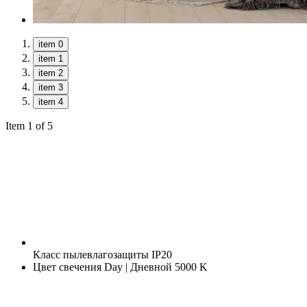
item 0
item 1
item 2
item 3
item 4
Item 1 of 5
Класс пылевлагозащиты
IP20
Цвет свечения
Day | Дневной 5000 K