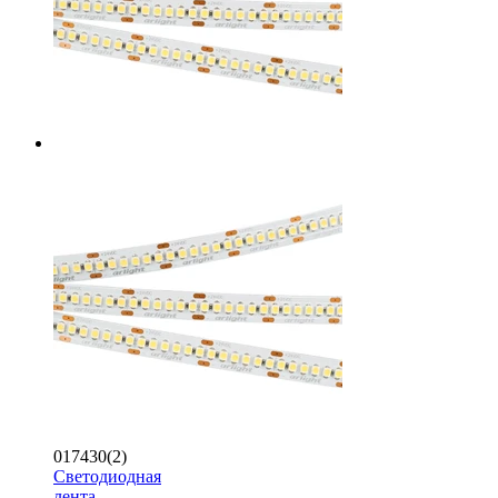
017430(2)
Светодиодная
лента