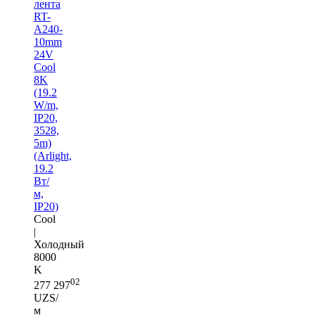
лента
RT-
A240-
10mm
24V
Cool
8K
(19.2
W/m,
IP20,
3528,
5m)
(Arlight,
19.2
Вт/
м,
IP20)
Cool
|
Холодный
8000
K
02
277 297
UZS/
м