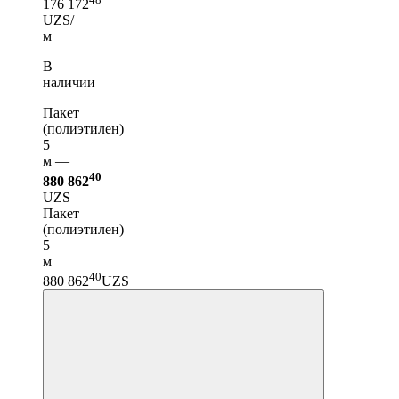
176 172
UZS/
м
В
наличии
Пакет
(полиэтилен)
5
м —
40
880 862
UZS
Пакет
(полиэтилен)
5
м
40
880 862
UZS