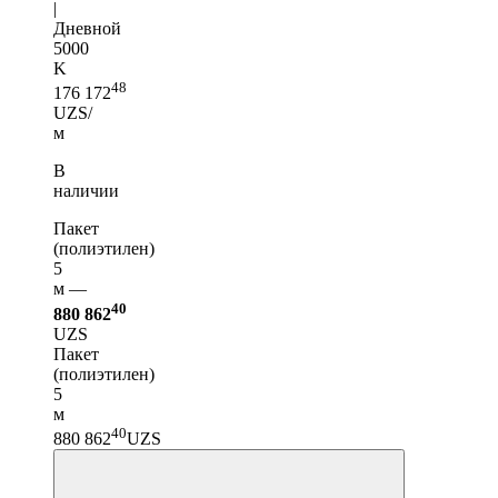
|
Дневной
5000
K
48
176 172
UZS/
м
В
наличии
Пакет
(полиэтилен)
5
м —
40
880 862
UZS
Пакет
(полиэтилен)
5
м
40
880 862
UZS