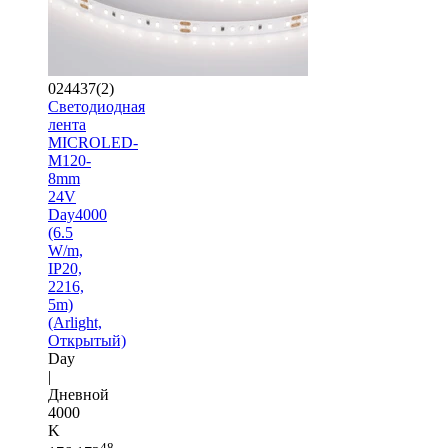
024437(2)
Светодиодная
лента
MICROLED-
M120-
8mm
24V
Day4000
(6.5
W/m,
IP20,
2216,
5m)
(Arlight,
Открытый)
Day
|
Дневной
4000
K
48