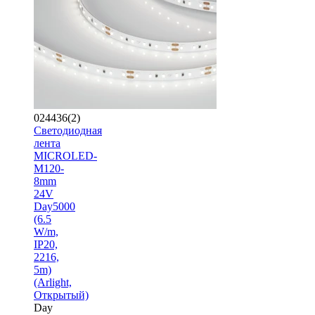
024436(2)
Светодиодная
лента
MICROLED-
M120-
8mm
24V
Day5000
(6.5
W/m,
IP20,
2216,
5m)
(Arlight,
Открытый)
Day