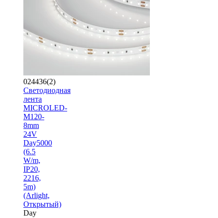
024436(2)
Светодиодная
лента
MICROLED-
M120-
8mm
24V
Day5000
(6.5
W/m,
IP20,
2216,
5m)
(Arlight,
Открытый)
Day