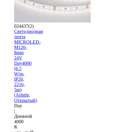
024437(2)
Светодиодная
лента
MICROLED-
M120-
8mm
24V
Day4000
(6.5
W/m,
IP20,
2216,
5m)
(Arlight,
Открытый)
Day
|
Дневной
4000
K
48