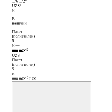
176 172
UZS/
м
В
наличии
Пакет
(полиэтилен)
5
м —
40
880 862
UZS
Пакет
(полиэтилен)
5
м
40
880 862
UZS