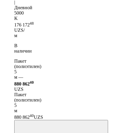
|
Дневной
5000
K
48
176 172
UZS/
м
В
наличии
Пакет
(полиэтилен)
5
м —
40
880 862
UZS
Пакет
(полиэтилен)
5
м
40
880 862
UZS