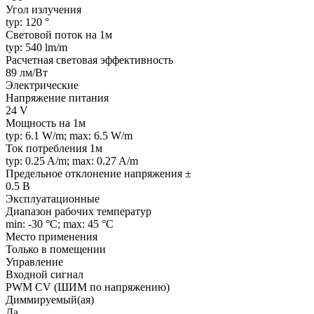
Угол излучения
typ: 120 °
Световой поток на 1м
typ: 540 lm/m
Расчетная световая эффективность
89 лм/Вт
Электрические
Напряжение питания
24 V
Мощность на 1м
typ: 6.1 W/m; max: 6.5 W/m
Ток потребления 1м
typ: 0.25 A/m; max: 0.27 A/m
Предельное отклонение напряжения ±
0.5 В
Эксплуатационные
Диапазон рабочих температур
min: -30 °C; max: 45 °C
Место применения
Только в помещении
Управление
Входной сигнал
PWM СV (ШИМ по напряжению)
Диммируемый(ая)
Да