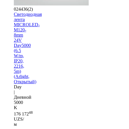
024436(2)
Светодиодная
лента
MICROLED-
M120-
8mm
24V
Day5000
(6.5
W/m,
IP20,
2216,
5m)
(Arlight,
Открытый)
Day
|
Дневной
5000
K
48
176 172
UZS/
м