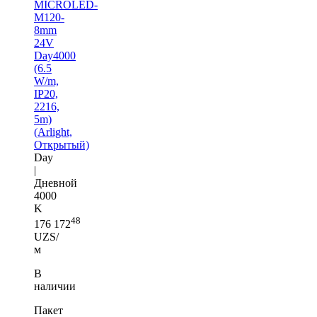
MICROLED-
M120-
8mm
24V
Day4000
(6.5
W/m,
IP20,
2216,
5m)
(Arlight,
Открытый)
Day
|
Дневной
4000
K
48
176 172
UZS/
м
В
наличии
Пакет