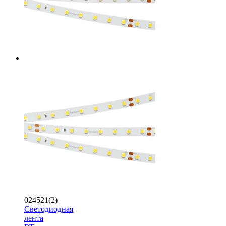
024521(2)
Светодиодная
лента