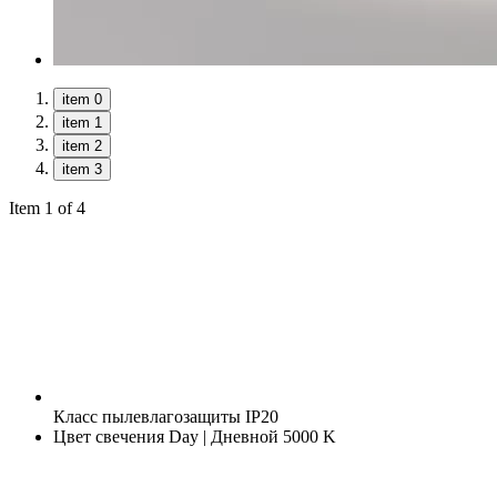
item 0
item 1
item 2
item 3
Item 1 of 4
Класс пылевлагозащиты
IP20
Цвет свечения
Day | Дневной 5000 K