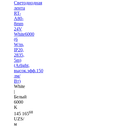
Светодиодная
лента
RT-
A80-
8mm
24V
White6000
(6
W/m,
IP20,
2835,
5m)
(Arlight,
высок.эфф.150
лм/
Вт)
White
|
Белый
6000
K
68
145 165
UZS/
м