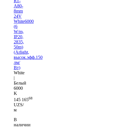
RT-
A80-
8mm
24V
White6000
(6
W/m,
IP20,
2835,
50m)
(Arlight,
высок.эфф.150
лм/
Вт)
White
|
Белый
6000
K
68
145 165
UZS/
м
В
наличии