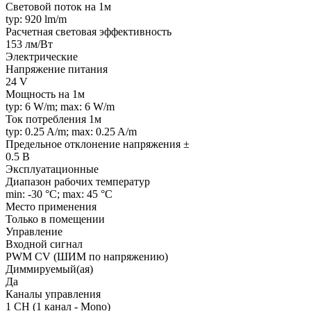
Световой поток на 1м
typ: 920 lm/m
Расчетная световая эффективность
153 лм/Вт
Электрические
Напряжение питания
24 V
Мощность на 1м
typ: 6 W/m; max: 6 W/m
Ток потребления 1м
typ: 0.25 A/m; max: 0.25 A/m
Предельное отклонение напряжения ±
0.5 В
Эксплуатационные
Диапазон рабочих температур
min: -30 °C; max: 45 °C
Место применения
Только в помещении
Управление
Входной сигнал
PWM СV (ШИМ по напряжению)
Диммируемый(ая)
Да
Каналы управления
1 CH (1 канал - Mono)