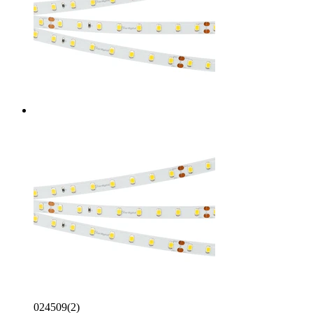
024509(2)