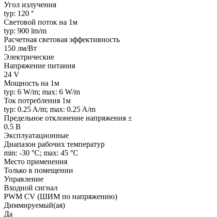
Угол излучения
typ: 120 °
Световой поток на 1м
typ: 900 lm/m
Расчетная световая эффективность
150 лм/Вт
Электрические
Напряжение питания
24 V
Мощность на 1м
typ: 6 W/m; max: 6 W/m
Ток потребления 1м
typ: 0.25 A/m; max: 0.25 A/m
Предельное отклонение напряжения ±
0.5 В
Эксплуатационные
Диапазон рабочих температур
min: -30 °C; max: 45 °C
Место применения
Только в помещении
Управление
Входной сигнал
PWM СV (ШИМ по напряжению)
Диммируемый(ая)
Да