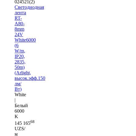
024521(2)
Светодиодная
лента
RT-
A80-
8mm
24V
White6000
(6
W/m,
IP20,
2835,
50m)
(Arlight,
высок.эфф.150
лм/
Вт)
White
|
Белый
6000
K
68
145 165
UZS/
м