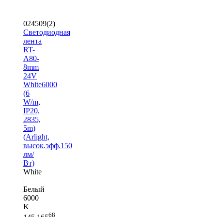
024509(2)
Светодиодная
лента
RT-
A80-
8mm
24V
White6000
(6
W/m,
IP20,
2835,
5m)
(Arlight,
высок.эфф.150
лм/
Вт)
White
|
Белый
6000
K
68