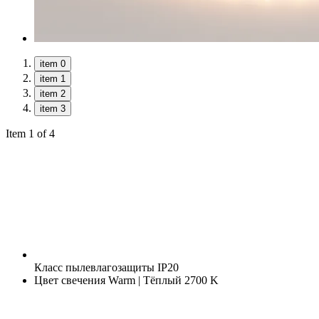
item 0
item 1
item 2
item 3
Item 1 of 4
Класс пылевлагозащиты
IP20
Цвет свечения
Warm | Тёплый 2700 K