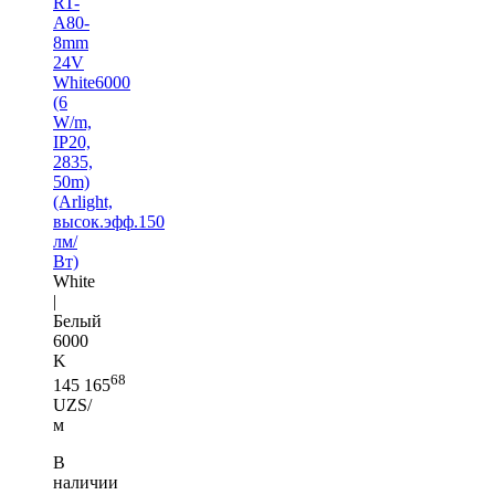
RT-
A80-
8mm
24V
White6000
(6
W/m,
IP20,
2835,
50m)
(Arlight,
высок.эфф.150
лм/
Вт)
White
|
Белый
6000
K
68
145 165
UZS/
м
В
наличии