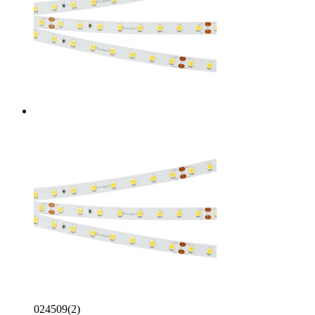
024509(2)