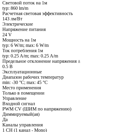
Световой поток на 1м
typ: 860 lm/m
Расчетная световая эффективность
143 лм/Вт
Электрические
Напряжение питания
24 V
Мощность на 1м
typ: 6 W/m; max: 6 W/m
Ток потребления 1м
typ: 0.25 A/m; max: 0.25 A/m
Предельное отклонение напряжения ±
0.5 В
Эксплуатационные
Диапазон рабочих температур
min: -30 °C; max: 45 °C
Место применения
Только в помещении
Управление
Входной сигнал
PWM СV (ШИМ по напряжению)
Диммируемый(ая)
Да
Каналы управления
1 CH (1 канал - Mono)