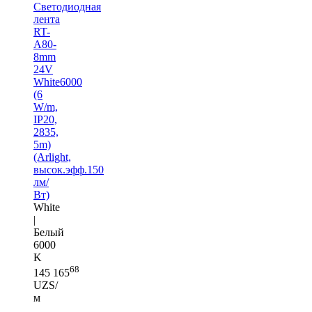
Светодиодная
лента
RT-
A80-
8mm
24V
White6000
(6
W/m,
IP20,
2835,
5m)
(Arlight,
высок.эфф.150
лм/
Вт)
White
|
Белый
6000
K
68
145 165
UZS/
м