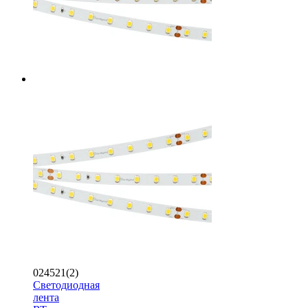
024521(2)
Светодиодная
лента