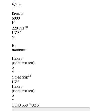
-)
White
|
Белый
6000
K
78
228 711
UZS/
м
В
наличии
Пакет
(полиэтилен)
5
м —
90
1 143 558
UZS
Пакет
(полиэтилен)
5
м
90
1 143 558
UZS