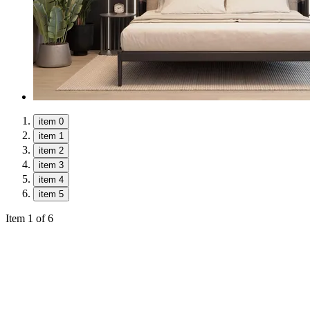
item 0
item 1
item 2
item 3
item 4
item 5
Item 1 of 6