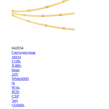
042034
Светодиодная
лента
COB-
X480-
6mm
24V
White6000
(6
W/m,
IP20,
CSP,
5m)
(Arlight,